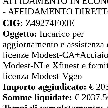
AFFIDAMENTO IN ECO
- AFFIDAMENTO DIRET
CIG:
Z49274E00E
Oggetto:
Incarico per
aggiornamento e assistenza 
licenze Modest-CA+Acciaio
Modest-NLe Xfinest e forni
licenza Modest-Vgeo
Importo aggiudicato:
€ 20
Somme liquidate:
€ 2037.5
Tempi di completamento:
d