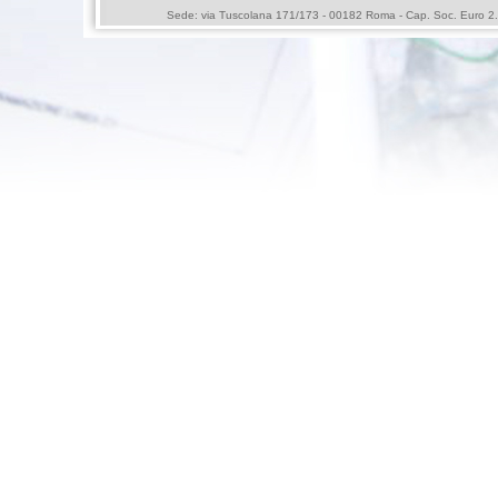
Sede: via Tuscolana 171/173 - 00182 Roma - Cap. Soc. Euro 2.