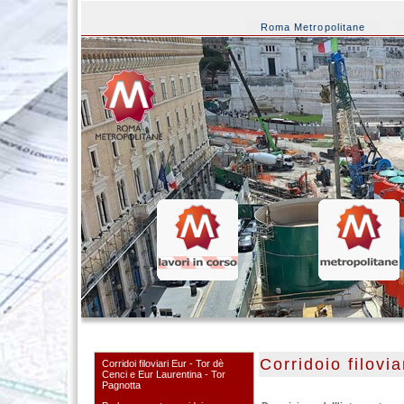
Roma Metropolitane
Corridoio filovia
Corridoi filoviari Eur - Tor dè
Cenci e Eur Laurentina - Tor
Pagnotta