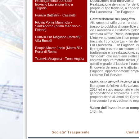
Prolungamento corridoio
Descrizione dell'intervento
filoviario Laurentina fino a
Realizzazione del ramo Tor de' C
Trigoria
propria di tipo filoviario, a capac
Eur Laurentina - Tor Pagnotta.
Funivia Battistini - Casalotti
Caratteristiche del progetto
Filovia Ponte Mammolo -
Allo scopo di rafforzare, rendere 
Sant'Andrea (prima fase fino a
trasporto pubblico di superficie c
Fidene)
vie Laurentina e Cristoforo Colo
attestata all'Eur, Roma Metropolit
Funivia Eur Magliana (MetroB) -
L'intervento consiste in un proget
Villa Bonelli
tracciati: il corridoio Eur - Tor de
Eur Laurentina - Tor Pagnotta, c
People Mover Jonio (Metro B1) -
Il progetto prevede un sistema di 
Porta di Roma
tradizionale e la realizzazione, su 
"bimodali", che marciano elettric
Tramvia Anagnina - Torre Angela
contatto oppure motore diesel (Eu
quindi in grado di lasciare il tracc
Il ricovero dei mezzi e le attivit
Pagnotta, opportunamente ampliat
il relativo Full Service.
Stato delle attività relative al
Il progetto definitivo della varian
2017 ed è stato aggiornato e inte
geognostiche e ambientali. Tuttav
propedeutiche ai lavori del Corr
intervenuto il provvedimento nega
Valore dell'investimento comp
143 mln.
Societa' Trasparente
Contatt