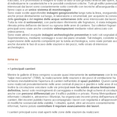
tracciato, si è provveduto a redigere lo stato di fatto di tutti gli edifici limitrofi alle opere, a
di individuarne le caratteristiche e le possibili condizioni critiche. Tutti gli edifici potenzi
interessati dai lavori sono costantemente sotto controllo con tecniche all'avanguardia 
fanno capo a un
unico sistema di monitoraggio
Sono state svolte approfondite
indagini geognostiche
lungo tutta la linea, eseguendo
anche prove direttamente sul luogo, in laboratorio o strumentali, per acquisire la cono
della
geologia
e del
regime delle acque sotterranee
delle aree interessate dai lavori.
Tutta la rete di
sottoservizi
, con particolare riferimento alle fognature, è stata indagata
rilevata prima dell'avvio dei lavori su ognuna delle aree di cantiere. Sui collettori fognari
principali sono state anche condotte
videoispezioni
mediante robot attrezzato con
videocamera.
Sono state altresì eseguite
indagini archeologiche preventive
in tutti i siti segnalati d
Soprintendenza, mediante sondaggi e scavi dal piano stradale. Tali indagini, condotte so
supervisione delle autorità competenti per la tutela archeologica, sono state portate ava
anche durante le fasi di scavo delle stazioni e dei pozzi, nello strato di interesse
archeologico.
torna su
> I principali cantieri
Mentre le gallerie di linea vengono scavate quasi interamente
in sotterraneo
con le tre
“talpe meccaniche” (TBM), la realizzazione delle stazioni e dei pozzi di ventilazione ha
richiesto inevitabilmente l'apertura di cantieri nell'ambito di
spazi pubblici
. Questi canti
sono realizzati prevalentemente nelle aree centrali di piazze e giardini e nelle aree di so
Inoltre la circolazione veicolare sulle vie principali
non ha subito alcuna limitazione
definitiva
, bensì solo restringimenti di carreggiata e modifiche degli schemi di circolazi
anche con
percorsi differenziati
per il traffico pubblico e privato. Roma Metropolitane
informato i cittadini e, attraverso i Municipi, ha organizzato incontri prima dell’apertura d
cantieri. Altri incontri pubblici hanno accompagnato i lavori con regolarità e all’approssi
di modifiche sostanziali della viabilità. I cittadini, quindi, oltre ad essere costantemente
informati, hanno potuto
controllare il regolare avanzamento dei lavori
.
I cantieri principali sono stati aperti nelle zone delle stazioni da realizzare: