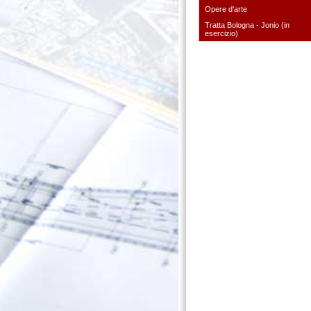
Opere d'arte
Tratta Bologna - Jonio (in
esercizio)