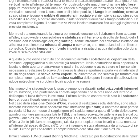
Ogni elemento che si realizza ha la forma di un
parallelepipedo a base rettangolare, di
verticalmente all'interno del terreno. Per costruirlo delle macchine chiamate
idrofrese
(oppure macchine più tradizionali nei cantieri a maggiore distanza dagli edifici) scavano
verticale e sostituiscono la terra con un liquido speciale, il
fango bentonitico
; terminat
scavo si inseriscono le
gabbie di armatura in acciaio
e si riempie lo scavo stesso c
calcestruzzo
che, a partire dal fondo, risale facendo fuoriuscire il fango bentonitico. U
volta completato il getto, il calcestruzzo viene lasciato maturare fino al raggiungimento 
prevista resistenza.
Mentre si sta completando la cintura perimetrale costruendo i diaframmi l’uno accanto
all’altro, si provvede a
consolidare e stabilizzare il terreno
al di sotto del fondo della 
stazione con la tecnologia del
jet grouting
: sonde introdotte nel sottosuolo iniettano ad
altissima pressione una
miscela di acqua e cemento
, che, mescolandosi con il terren
consolida. Questo
tampone di fondo
impedirà la risalita di acqua dal sottosuolo duran
lavori di scavo della stazione.
A questo punto viene costruito con il cemento armato il
solettone di copertura
della
stazione, appoggiandolo sulle paratie già realizzate. Nella costruzione della copertura s
lasciano delle aperture, attraverso le quali si introducono le attrezzature e il personale
necessari a realizzare lo scavo. Attraverso le stesse aperture si porta via il materiale d
risulta degli scavi. Lo
scavo sotto copertura
, all’interno di una scatola già formata qua
completamente, garantisce la
massima stabilità
delle opere in corso di realizzazione
riduce notevolmente i problemi legati a polveri e rumori.
Man mano che si scende con lo scavo vengono realizzati i
solai orizzontali intermed
futura stazione, che puntellano la scatola impedendo che la pressione del terreno e
dell’acqua di falda deformi la struttura. L’ultimo livello ad essere realizzato è il
solettone
fondo
, sopra il quale correranno i binari.
Nel caso della
stazione Conca d’Oro
, invece di realizzare i solai definitivi, sono state
montate inizialmente delle poderose travi metalliche (
puntoni
) a contrasto delle paratie
particolarità ha permesso di raggiungere più rapidamente la quota di fondo dello scavo,
quindi di montare prima possibile le
TBM
, che hanno scavato le gallerie a partire dal po
piazza Conca d’Oro verso piazza Bologna. La TBM che ha scavato la galleria da Con
d'Oro a Jonio (di diametro maggiore, tale da poter ospitare due binari) è stata montata
all'interno del pozzo di Conca d'Oro, ma in seguito è stata alimentata da un pozzo di se
a viale Tirreno per consentire il completamento della stazione Conca d'Oro.
Il macchinario TBM (
Tunnel Boring Machine
), utilizzato per la costruzione delle galelr