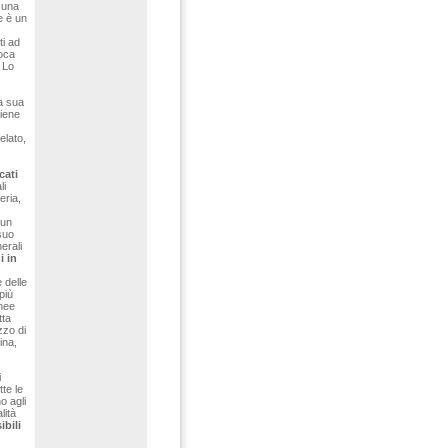
 una
e è un
ti ad
voca
 Lo
a sua
iene
elato,
cati
li
eria,
 un
suo
erali
i in
 delle
più
inee
tta
zzo di
ina,
i
tte le
o agli
lità
bili