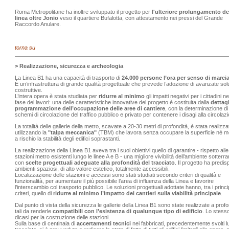
Roma Metropolitane ha inoltre sviluppato il progetto per
l'ulteriore prolungamento de
linea oltre Jonio
veso il quartiere Bufalotta, con attestamento nei pressi del Grande
Raccordo Anulare.
torna su
> Realizzazione, sicurezza e archeologia
La Linea B1 ha una capacità di trasporto di
24.000 persone l’ora per senso di marci
È un’infrastruttura di grande qualità progettuale che prevede l’adozione di avanzate sol
costruttive.
L’intera opera è stata studiata per
ridurre al minimo
gli impatti negativi per i cittadini ne
fase dei lavori: una delle caratteristiche innovative del progetto è costituita dalla
dettagl
programmazione
dell’occupazione delle aree di cantiere
, con la determinazione di
schemi di circolazione del traffico pubblico e privato per contenere i disagi alla circola
La totalità delle gallerie della metro, scavate a 20-30 metri di profondità, è stata realizza
utilizzando la
"talpa meccanica"
(TBM) che lavora senza occupare la superficie né m
a rischio la stabilità degli edifici soprastanti.
La realizzazione della Linea B1 aveva tra i suoi obiettivi quello di garantire - rispetto alle
stazioni metro esistenti lungo le linee A e B - una migliore vivibilità dell’ambiente sotterr
con
scelte progettuali adeguate alla profondità del tracciato
. Il progetto ha predis
ambienti spaziosi, di alto valore estetico, totalmente accessibili.
Localizzazione delle stazioni e accessi sono stati studiati secondo criteri di qualità e
funzionalità, per aumentare il più possibile l’area di influenza della Linea e favorire
l’interscambio col trasporto pubblico. Le soluzioni progettuali adottate hanno, tra i princip
criteri, quello di
ridurre al minimo l’impatto dei cantieri sulla viabilità principale
.
Dal punto di vista della sicurezza le gallerie della Linea B1 sono state realizzate a profo
tali da renderle
compatibili con l’esistenza di qualunque tipo di edificio
. Lo stess
dicasi per la costruzione delle stazioni.
Sulla base di centinaia di
accertamenti tecnici
nei fabbricati, precedentemente svolti lu