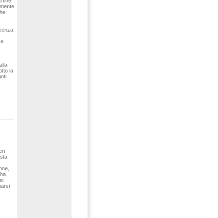
l fine
almente
che
scenza
 e
alla
tto la
nti
eri
sta.
one,
 ha
ei
marsi