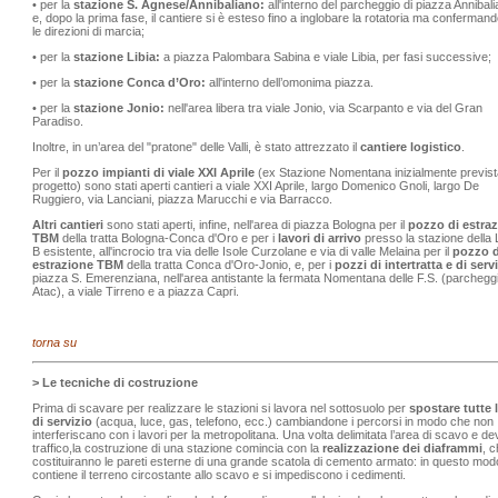
• per la
stazione S. Agnese/Annibaliano:
all'interno del parcheggio di piazza Annibali
e, dopo la prima fase, il cantiere si è esteso fino a inglobare la rotatoria ma confermand
le direzioni di marcia;
• per la
stazione Libia:
a piazza Palombara Sabina e viale Libia, per fasi successive;
• per la
stazione Conca d’Oro:
all'interno dell’omonima piazza.
• per la
stazione Jonio:
nell'area libera tra viale Jonio, via Scarpanto e via del Gran
Paradiso.
Inoltre, in un’area del "pratone" delle Valli, è stato attrezzato il
cantiere logistico
.
Per il
pozzo impianti di viale XXI Aprile
(ex Stazione Nomentana inizialmente previst
progetto) sono stati aperti cantieri a viale XXI Aprile, largo Domenico Gnoli, largo De
Ruggiero, via Lanciani, piazza Marucchi e via Barracco.
Altri cantieri
sono stati aperti, infine, nell'area di piazza Bologna per il
pozzo di estra
TBM
della tratta Bologna-Conca d'Oro e per i
lavori di arrivo
presso la stazione della 
B esistente, all'incrocio tra via delle Isole Curzolane e via di valle Melaina per il
pozzo d
estrazione TBM
della tratta Conca d'Oro-Jonio, e, per i
pozzi di intertratta e di serv
piazza S. Emerenziana, nell'area antistante la fermata Nomentana delle F.S. (parchegg
Atac), a viale Tirreno e a piazza Capri.
torna su
> Le tecniche di costruzione
Prima di scavare per realizzare le stazioni si lavora nel sottosuolo per
spostare tutte l
di servizio
(acqua, luce, gas, telefono, ecc.) cambiandone i percorsi in modo che non
interferiscano con i lavori per la metropolitana. Una volta delimitata l’area di scavo e devi
traffico,la costruzione di una stazione comincia con la
realizzazione dei diaframmi
, c
costituiranno le pareti esterne di una grande scatola di cemento armato: in questo mod
contiene il terreno circostante allo scavo e si impediscono i cedimenti.