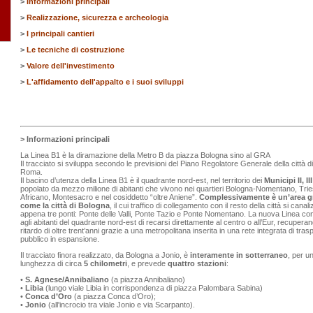
>
Informazioni principali
>
Realizzazione, sicurezza e archeologia
>
I principali cantieri
>
Le tecniche di costruzione
>
Valore dell'investimento
>
L'affidamento dell'appalto e i suoi sviluppi
> Informazioni principali
La Linea B1 è la diramazione della Metro B da piazza Bologna sino al GRA
Il tracciato si sviluppa secondo le previsioni del Piano Regolatore Generale della città di
Roma.
Il bacino d’utenza della Linea B1 è il quadrante nord-est, nel territorio dei
Municipi II, III
popolato da mezzo milione di abitanti che vivono nei quartieri Bologna-Nomentano, Trie
Africano, Montesacro e nel cosiddetto “oltre Aniene”.
Complessivamente è un’area g
come la città di Bologna
, il cui traffico di collegamento con il resto della città si canal
appena tre ponti: Ponte delle Valli, Ponte Tazio e Ponte Nomentano. La nuova Linea co
agli abitanti del quadrante nord-est di recarsi direttamente al centro o all’Eur, recupera
ritardo di oltre trent’anni grazie a una metropolitana inserita in una rete integrata di tras
pubblico in espansione.
Il tracciato finora realizzato, da Bologna a Jonio, è
interamente in sotterraneo
, per u
lunghezza di circa
5 chilometri
, e prevede
quattro stazioni
:
•
S. Agnese/Annibaliano
(a piazza Annibaliano)
•
Libia
(lungo viale Libia in corrispondenza di piazza Palombara Sabina)
•
Conca d’Oro
(a piazza Conca d’Oro);
•
Jonio
(all'incrocio tra viale Jonio e via Scarpanto).