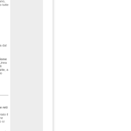
ano,
o tutte
a dal
zione
Linea
i
izio
, a
io
e reti
ato il
he
o si