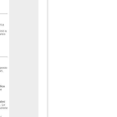
irca
esso a
arico
sposto
rt.
lica
ne
lini
. Le
uzione