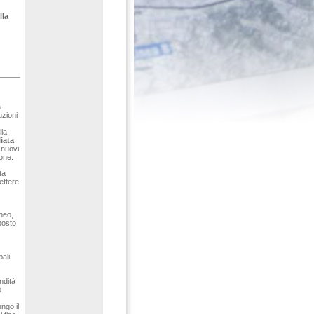
lla
a
.
uzioni
lla
iata
 nuovi
zione.
ta
ettere
aneo,
posto
ali
ndità
o
ngo il