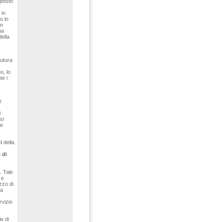
sposto
 in
o lo
on
na
della
futura
o, lo
te i
i
i
si
 e
i
della
 di
. Tale
 e
zzo di
ca
rvizio
ie di