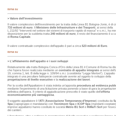
torna su
> Valore dell'investimento
Il valore complessivo dell’investimento per la tratta della Linea B1 Bologna-Jonio, è di c
733 milioni di euro
. Il
Ministero delle Infrastrutture e dei Trasporti
, ai sensi della
L.211/92 “Interventi nel settore dei sistemi di trasporto rapido di massa” e s.m.i., ha m
disposizione per la suddetta tratta
240 milioni di euro
; il resto del finanziamento è a c
di
Roma Capitale
.
Il valore contrattuale complessivo dell'appalto è pari a circa
523 milioni di Euro
.
torna su
> L'affidamento dell'appalto e i suoi sviluppi
Relativamente alla tratta Bologna Conca d’Oro della Linea B1 il Comune di Roma ha di
che l’opera fosse realizzata mediante un
contratto di appalto integrato
ai sensi dell’a
19, comma 1, lett. B della legge n. 109/94 s.m.i. (cosiddetta “Legge Merloni”). L’appalto
integrato è una peculiare fattispecie contrattuale avente ad oggetto lo sviluppo della
progettazione di livello esecutivo
e la
realizzazione dei lavori
.
Per la scelta dell’Appaltatore è stata indetta un’apposita
procedura ad evidenza pubb
mediante l’esperimento di una licitazione privata ponendo a base di gara la progettazio
definitiva dell’opera. Il criterio di aggiudicazione prescelto è stato quello dell’
offerta
economicamente più vantaggiosa
.
Il soggetto appaltatore è l'
ATI
(
Associazione Temporanea d’Imprese
) costituita da
Sa
Spa
(capogruppo e mandataria) con
Tecnimont Spa
e
ICOP Spa
(mandanti cooptate)
imprese appaltatrici hanno costituito le società
Metro B1 Scrl
e
RiMaTi Scrl
per l'esec
dei cantieri.