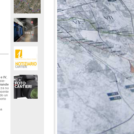
 e IV
,
ste-
rande
izza su
nsente
ndo un
porto
na