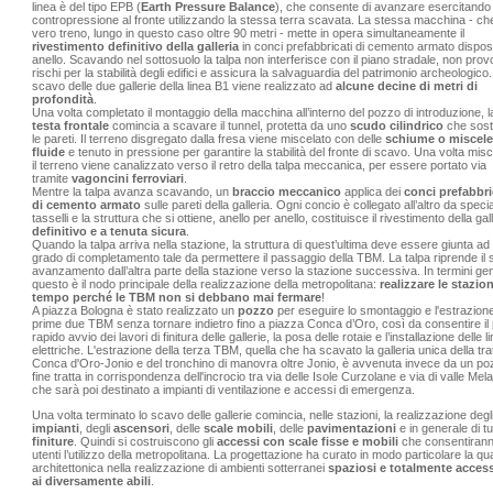
linea è del tipo EPB (
Earth Pressure Balance
), che consente di avanzare esercitando
contropressione al fronte utilizzando la stessa terra scavata. La stessa macchina - ch
vero treno, lungo in questo caso oltre 90 metri - mette in opera simultaneamente il
rivestimento definitivo della galleria
in conci prefabbricati di cemento armato dispos
anello. Scavando nel sottosuolo la talpa non interferisce con il piano stradale, non pro
rischi per la stabilità degli edifici e assicura la salvaguardia del patrimonio archeologico.
scavo delle due gallerie della linea B1 viene realizzato ad
alcune decine di metri di
profondità
.
Una volta completato il montaggio della macchina all’interno del pozzo di introduzione, l
testa frontale
comincia a scavare il tunnel, protetta da uno
scudo cilindrico
che sost
le pareti. Il terreno disgregato dalla fresa viene miscelato con delle
schiume o miscele
fluide
e tenuto in pressione per garantire la stabilità del fronte di scavo. Una volta misc
il terreno viene canalizzato verso il retro della talpa meccanica, per essere portato via
tramite
vagoncini ferroviari
.
Mentre la talpa avanza scavando, un
braccio meccanico
applica dei
conci prefabbri
di cemento armato
sulle pareti della galleria. Ogni concio è collegato all’altro da specia
tasselli e la struttura che si ottiene, anello per anello, costituisce il rivestimento della gall
definitivo e a tenuta sicura
.
Quando la talpa arriva nella stazione, la struttura di quest’ultima deve essere giunta ad
grado di completamento tale da permettere il passaggio della TBM. La talpa riprende il 
avanzamento dall’altra parte della stazione verso la stazione successiva. In termini gen
questo è il nodo principale della realizzazione della metropolitana:
realizzare le stazion
tempo perché le TBM non si debbano mai fermare
!
A piazza Bologna è stato realizzato un
pozzo
per eseguire lo smontaggio e l'estrazione
prime due TBM senza tornare indietro fino a piazza Conca d’Oro, così da consentire il 
rapido avvio dei lavori di finitura delle gallerie, la posa delle rotaie e l’installazione delle l
elettriche. L'estrazione della terza TBM, quella che ha scavato la galleria unica della tra
Conca d'Oro-Jonio e del tronchino di manovra oltre Jonio, è avvenuta invece da un po
fine tratta in corrispondenza dell'incrocio tra via delle Isole Curzolane e via di valle Mela
che sarà poi destinato a impianti di ventilazione e accessi di emergenza.
Una volta terminato lo scavo delle gallerie comincia, nelle stazioni, la realizzazione degl
impianti
, degli
ascensori
, delle
scale mobili
, delle
pavimentazioni
e in generale di tu
finiture
. Quindi si costruiscono gli
accessi con scale fisse e mobili
che consentirann
utenti l’utilizzo della metropolitana. La progettazione ha curato in modo particolare la qua
architettonica nella realizzazione di ambienti sotterranei
spaziosi e totalmente accessi
ai diversamente abili
.