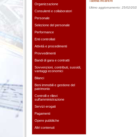
Tabella incarichi
Organizzazione
Ultimo aggiornamento: 25/02/202
Consulenti e collaboratori
Personale
Selezione del personale
Performance
Enti controllati
Attività e procedimenti
Provvedimenti
Bandi di gara e contratti
Sovvenzioni, contributi, sussidi,
vantaggi economici
Bilanci
Beni immobili e gestione del
patrimonio
Controlli e rilievi
sull'amministrazione
Servizi erogati
Pagamenti
Opere pubbliche
Altri contenuti