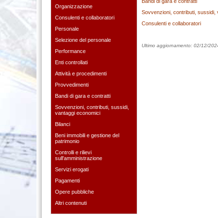
Bandi di gara e contratti
Organizzazione
Sovvenzioni, contributi, sussidi,
Consulenti e collaboratori
Consulenti e collaboratori
Personale
Selezione del personale
Ultimo aggiornamento: 02/12/202
Performance
Enti controllati
Attività e procedimenti
Provvedimenti
Bandi di gara e contratti
Sovvenzioni, contributi, sussidi,
vantaggi economici
Bilanci
Beni immobili e gestione del
patrimonio
Controlli e rilievi
sull'amministrazione
Servizi erogati
Pagamenti
Opere pubbliche
Altri contenuti