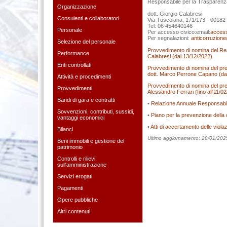
Responsabile per la Trasparenza
Organizzazione
dott. Giorgio Calabresi
Consulenti e collaboratori
Via Tuscolana, 171/173 - 0018
Tel: 06 454640146
Personale
Per accesso civico:email:
access
Per segnalazioni:
anticorruzione
Selezione del personale
Provvedimento di nomina del Res
Performance
Calabresi (dal 13/12/2022)
Enti controllati
Provvedimento di nomina del pre
dott. Marco Perrone Capano (da
Attività e procedimenti
Provvedimento di nomina del pre
Provvedimenti
Alessandro Ferrari (fino all'11/0
Bandi di gara e contratti
•
Relazione Annuale Responsabil
Sovvenzioni, contributi, sussidi,
•
Piano per la prevenzione della 
vantaggi economici
•
Atti di accertamento delle violazi
Bilanci
Ultimo aggiornamento: 28/01/202
Beni immobili e gestione del
patrimonio
Controlli e rilievi
sull'amministrazione
Servizi erogati
Pagamenti
Opere pubbliche
Altri contenuti