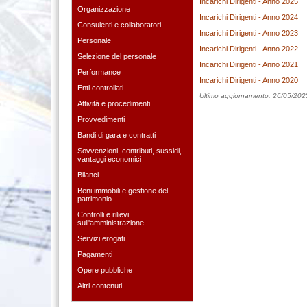
Incarichi Dirigenti - Anno 2025
Organizzazione
Incarichi Dirigenti - Anno 2024
Consulenti e collaboratori
Incarichi Dirigenti - Anno 2023
Personale
Incarichi Dirigenti - Anno 2022
Selezione del personale
Incarichi Dirigenti - Anno 2021
Performance
Incarichi Dirigenti - Anno 2020
Enti controllati
Ultimo aggiornamento: 26/05/202
Attività e procedimenti
Provvedimenti
Bandi di gara e contratti
Sovvenzioni, contributi, sussidi,
vantaggi economici
Bilanci
Beni immobili e gestione del
patrimonio
Controlli e rilievi
sull'amministrazione
Servizi erogati
Pagamenti
Opere pubbliche
Altri contenuti