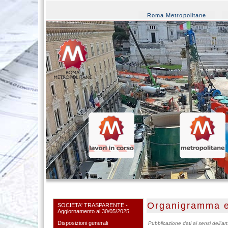
Roma Metropolitane
Organigramma e a
SOCIETA' TRASPARENTE -
Aggiornamento al 30/05/2025
Disposizioni generali
Pubblicazione dati ai sensi dell'ar