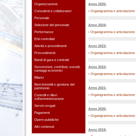
Organizzazione
Anno 2025:
Consulenti e collaboratori
•
Organigramma e articolazione de
Personale
Selezione del personale
Anno 2024:
Performance
•
Organigramma e articolazione de
Enti controllati
Attività e procedimenti
Anno 2023:
Provvedimenti
•
Organigramma e articolazione de
Bandi di gara e contratti
Sovvenzioni, contributi, sussidi,
Anno 2022:
vantaggi economici
•
Organigramma e articolazione de
Bilanci
Beni immobili e gestione del
Anno 2021:
patrimonio
•
Organigramma e articolazione de
Controlli e rilievi
sull'amministrazione
Servizi erogati
Anno 2020:
Pagamenti
•
Organigramma e articolazione de
Opere pubbliche
Altri contenuti
Anno 2019: