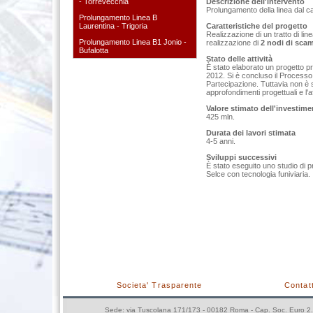
- Torrevecchia
Descrizione dell'intervento
Prolungamento della linea dal ca
Prolungamento Linea B
Laurentina - Trigoria
Caratteristiche del progetto
Realizzazione di un tratto di lin
Prolungamento Linea B1 Jonio -
realizzazione di
2 nodi di sca
Bufalotta
Stato delle attività
È stato elaborato un progetto p
2012. Si è concluso il Processo
Partecipazione. Tuttavia non è s
approfondimenti progettuali e l'a
Valore stimato dell'investim
425 mln.
Durata dei lavori stimata
4-5 anni.
Sviluppi successivi
È stato eseguito uno studio di p
Selce con tecnologia funiviaria.
Societa' Trasparente
Contatt
Sede: via Tuscolana 171/173 - 00182 Roma - Cap. Soc. Euro 2.