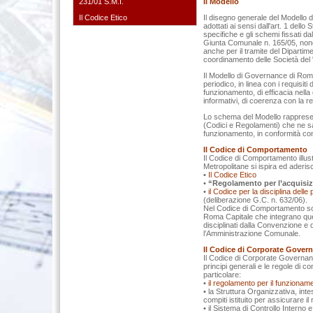
231/01 S.M.I.
Il Modello
Il Codice Etico
Il disegno generale del Modello
adottati ai sensi dall'art. 1 dello
specifiche e gli schemi fissati da
Giunta Comunale n. 165/05, nonch
anche per il tramite del Dipartim
coordinamento delle Società del
Il Modello di Governance di Roma
periodico, in linea con i requisiti 
funzionamento, di efficacia nella
informativi, di coerenza con la re
Lo schema del Modello rappresent
(Codici e Regolamenti) che ne sanc
funzionamento, in conformità con 
Il Codice di Comportamento
Il Codice di Comportamento illus
Metropolitane si ispira ed aderis
•
Il Codice Etico
•
“Regolamento per l’acquisizio
•
il Codice per la disciplina delle
(deliberazione G.C. n. 632/06).
Nel Codice di Comportamento sono i
Roma Capitale che integrano quell
disciplinati dalla Convenzione e 
l’Amministrazione Comunale.
Il Codice di Corporate Gover
Il Codice di Corporate Governanc
principi generali e le regole di c
particolare:
•
il regolamento per il funzioname
• la Struttura Organizzativa, inte
compiti istituito per assicurare il
• il Sistema di Controllo Interno e