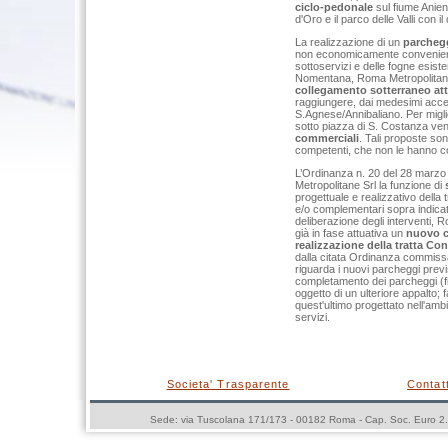
ciclo-pedonale
sul fiume Anien
d'Oro e il parco delle Valli con 
La realizzazione di un
parchegg
non economicamente conveniente,
sottoservizi e delle fogne esist
Nomentana, Roma Metropolitane 
collegamento sotterraneo att
raggiungere, dai medesimi acces
S.Agnese/Annibaliano. Per miglio
sotto piazza di S. Costanza ven
commerciali
. Tali proposte so
competenti, che non le hanno cond
L’Ordinanza n. 20 del 28 marz
Metropolitane Srl la funzione di
progettuale e realizzativo della 
e/o complementari sopra indicat
deliberazione degli interventi, R
già in fase attuativa un
nuovo c
realizzazione della tratta Co
dalla citata Ordinanza commissa
riguarda i nuovi parcheggi previs
completamento dei parcheggi (fin
oggetto di un ulteriore appalto;
quest'ultimo progettato nell'amb
servizi.
Societa' Trasparente
Contatt
Sede: via Tuscolana 171/173 - 00182 Roma - Cap. Soc. Euro 2.