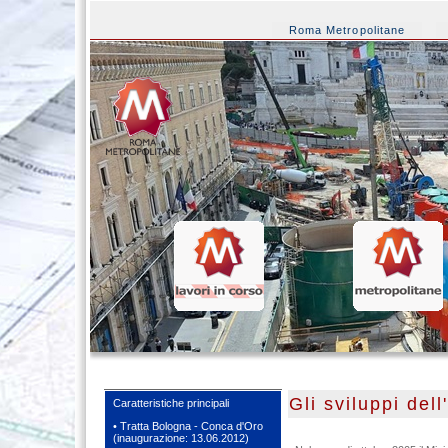
Roma Metropolitane
Gli sviluppi dell
Caratteristiche principali
• Tratta Bologna - Conca d'Oro
(inaugurazione: 13.06.2012)