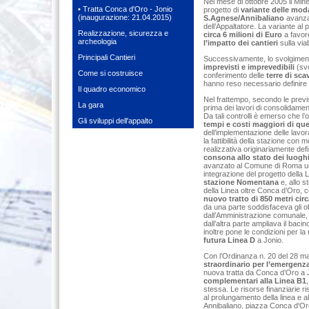
Nel mese di ottobre 2005 il Minis
• Tratta Conca d'Oro - Jonio
progetto di
variante delle moda
(inaugurazione: 21.04.2015)
S.Agnese/Annibaliano
avanza
dell’Appaltatore. La variante al
Realizzazione, sicurezza e
circa 6 milioni di Euro
a favore
archeologia
l’impatto dei cantieri
sulla viab
Principali Cantieri
Successivamente, lo svolgimento 
imprevisti e imprevedibili
(svo
Come si costruisce
conferimento delle
terre di sc
hanno reso necessario definire u
Il quadro economico
Nel frattempo, secondo le previsi
La gara
prima dei lavori di consolidamen
Da tali controlli è emerso che 
Gli sviluppi dell'appalto
tempi e costi maggiori di que
dell’implementazione delle lavora
la fattibilità della stazione con 
realizzativa originariamente de
consona allo stato dei luogh
avanzato al Comune di Roma una 
integrazione del progetto della
stazione Nomentana
e, allo 
della Linea oltre Conca d’Oro, c
nuovo tratto di 850 metri circ
da una parte soddisfaceva gli obie
dall’Amministrazione comunale, 
dall’altra parte ampliava il baci
inoltre pone le condizioni per la
futura Linea D
a Jonio.
Con l’Ordinanza n. 20 del 28 ma
straordinario per l’emergenza
nuova tratta da Conca d’Oro a J
complementari alla Linea B1
stessa. Le risorse finanziarie r
al prolungamento della linea e a
Annibaliano, piazza Conca d'Oro