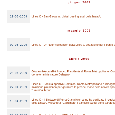
giugno 2009
29-06-2009
Linea C - San Giovanni: chiusi due ingressi della linea A.
maggio 2009
09-05-2009
Linea C - Un "tour"nei cantieri della Linea C occasione per il punto s
aprile 2009
Giovanni Ascarelli è il nuovo Presidente di Roma Metropolitane. Co
28-04-2009
come Amministratore Delegato.
Linea C - Società sportiva Romulea: Roma Metropolitane è impegnata
27-04-2009
soluzione più idonea per garantire la prosecuzione delle attività spo
"Savio" a Teano.
Linea C - Il Sindaco di Roma Gianni Alemanno ha verificato il regol
15-04-2009
della Linea C visitanto a "Giardinetti" il cantiere da cui sono partite