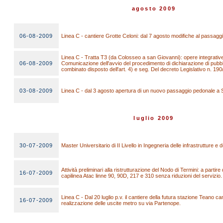
agosto 2009
06-08-2009
Linea C - cantiere Grotte Celoni: dal 7 agosto modifiche al passagg
Linea C - Tratta T3 (da Colosseo a san Giovanni): opere integrati
06-08-2009
Comunicazione dell'avvio del procedimento di dichiarazione di pubblica
combinato disposto dell'art. 4) e seg. Del decreto Legislativo n. 190/
03-08-2009
Linea C - dal 3 agosto apertura di un nuovo passaggio pedonale a 
luglio 2009
30-07-2009
Master Universitario di II Livello in Ingegneria delle infrastrutture e d
Attività preliminari alla ristrutturazione del Nodo di Termini: a partir
16-07-2009
capilinea Atac linne 90, 90D, 217 e 310 senza riduzioni del servizio.
Linea C - Dal 20 luglio p.v. il cantiere della futura stazione Teano c
16-07-2009
realizzazione delle uscite metro su via Partenope.