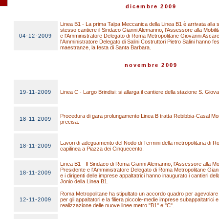
dicembre 2009
Linea B1 - La prima Talpa Meccanica della Linea B1 è arrivata alla 
stesso cantiere il Sindaco Gianni Alemanno, l'Assessore alla Mobilit
04-12-2009
e l'Amministratore Delegato di Roma Metropolitane Giovanni Ascarell
l'Amministratore Delegato di Salini Costruttori Pietro Salini hanno fes
maestranze, la festa di Santa Barbara.
novembre 2009
19-11-2009
Linea C - Largo Brindisi: si allarga il cantiere della stazione S. Giov
Procedura di gara prolungamento Linea B tratta Rebibbia-Casal M
18-11-2009
precisa.
Lavori di adeguamento del Nodo di Termini della metropolitana di 
18-11-2009
capilinea a Piazza dei Cinquecento.
Linea B1 - Il Sindaco di Roma Gianni Alemanno, l'Assessore alla Mobi
Presidente e l'Amministratore Delegato di Roma Metropolitane Gianni
18-11-2009
e i dirigenti delle imprese appaltatrici hanno inaugurato i cantieri de
Jonio della Linea B1.
Roma Metropolitane ha stipultato un accordo quadro per agevolare l'
12-11-2009
per gli appaltatori e la filiera piccole-medie imprese subappaltatrici e
realizzazione delle nuove linee metro "B1" e "C".