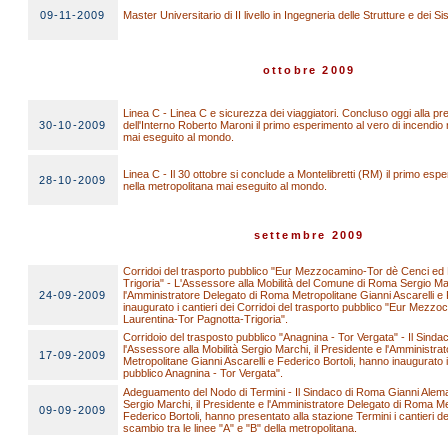
09-11-2009
Master Universitario di II livello in Ingegneria delle Strutture e dei Si
ottobre 2009
Linea C - Linea C e sicurezza dei viaggiatori. Concluso oggi alla pr
30-10-2009
dell'Interno Roberto Maroni il primo esperimento al vero di incendio n
mai eseguito al mondo.
Linea C - Il 30 ottobre si conclude a Montelibretti (RM) il primo espe
28-10-2009
nella metropolitana mai eseguito al mondo.
settembre 2009
Corridoi del trasporto pubblico "Eur Mezzocamino-Tor dè Cenci ed 
Trigoria" - L'Assessore alla Mobilità del Comune di Roma Sergio Mar
24-09-2009
l'Amministratore Delegato di Roma Metropolitane Gianni Ascarelli e 
inaugurato i cantieri dei Corridoi del trasporto pubblico "Eur Mezz
Laurentina-Tor Pagnotta-Trigoria".
Corridoio del trasposto pubblico "Anagnina - Tor Vergata" - Il Sin
l'Assessore alla Mobilità Sergio Marchi, il Presidente e l'Amministr
17-09-2009
Metropolitane Gianni Ascarelli e Federico Bortoli, hanno inaugurato i
pubblico Anagnina - Tor Vergata".
Adeguamento del Nodo di Termini - Il Sindaco di Roma Gianni Aleman
Sergio Marchi, il Presidente e l'Amministratore Delegato di Roma Met
09-09-2009
Federico Bortoli, hanno presentato alla stazione Termini i cantieri del
scambio tra le linee "A" e "B" della metropolitana.