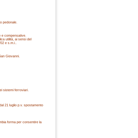
io pedonale.
ve e compensative.
 utilità, ai sensi del
02 e s.m.i..
San Giovanni.
ei sistemi ferroviari.
e dal 21 luglio p.v. spostamento
ambia forma per consentire la