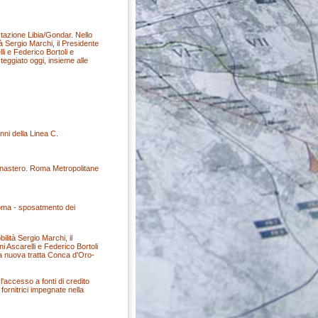
stazione Libia/Gondar. Nello
à Sergio Marchi, il Presidente
i e Federico Bortoli e
teggiato oggi, insieme alle
anni della Linea C.
onastero. Roma Metropolitane
Roma - sposatmento dei
lità Sergio Marchi, il
 Ascarelli e Federico Bortoli
lla nuova tratta Conca d'Oro-
accesso a fonti di credito
 fornitrici impegnate nella