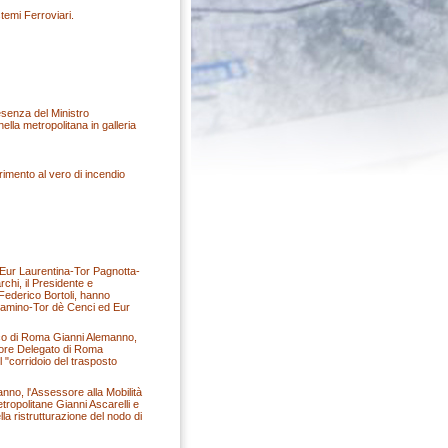
stemi Ferroviari.
esenza del Ministro
ella metropolitana in galleria
rimento al vero di incendio
Eur Laurentina-Tor Pagnotta-
chi, il Presidente e
Federico Bortoli, hanno
ocamino-Tor dè Cenci ed Eur
daco di Roma Gianni Alemanno,
atore Delegato di Roma
l "corridoio del trasposto
no, l'Assessore alla Mobilità
ropolitane Gianni Ascarelli e
la ristrutturazione del nodo di