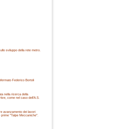
ullo sviluppo della rete metro.
nfermato Federico Bortoli
 nella ricerca della
rtive, come nel caso dell'A.S.
are avanzamento dei lavori
 le prime "Talpe Meccaniche".