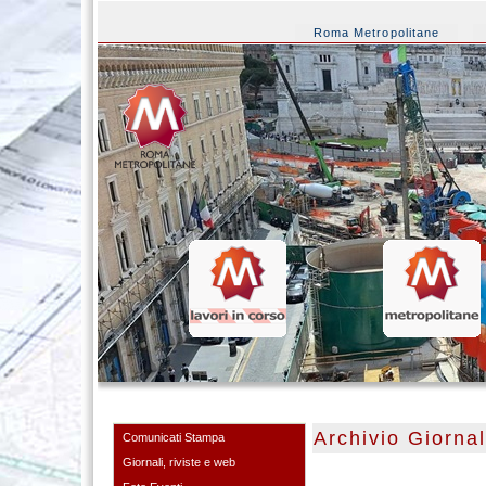
Roma Metropolitane
Archivio Giornal
Comunicati Stampa
Giornali, riviste e web