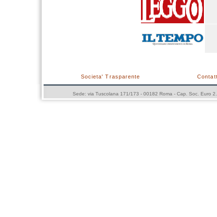
Societa' Trasparente
Contatt
Sede: via Tuscolana 171/173 - 00182 Roma - Cap. Soc. Euro 2.