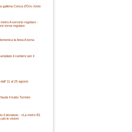
a galleria Conca d'Oro-Jonio
 metro A servizio regolare -
izio torna regolare
 domenica la linea A torna
pliato il cantiere per il
 dall' 11 al 25 agosto
hiude il tratto Termini-
o il deviatoio - «La metro B1
più le visioni