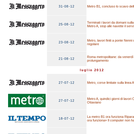
31-08-12
Metro B1, concluso lo scavo dell
Terminati i lavori da domani sulla
25-08-12
Metro A, stop alle navette il serv
Metro, lavori finiti a ponte Nenni
23-08-12
regolare
Roma metropolitane: da venerdì am
21-08-12
prolungamento
luglio 2012
27-07-12
Metro, corse limitate sulla linea A
Metro A, quindici giorni di lavori C
27-07-12
Ottaviano
La metro B1 ora funziona Riparat
18-07-12
ora funziona» Il computer non ha 