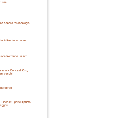
icura»
ma scopre l'archeologia
azioni diventano un set
azioni diventano un set
ue anni - Conca d' Oro,
eni vecchi
o percorso
 Linea B1, parte il primo
eggeri