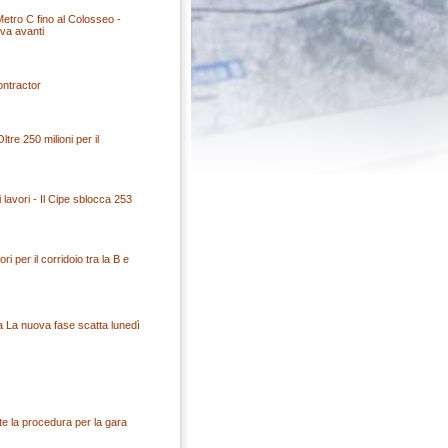
 Metro C fino al Colosseo -
 va avanti
ontractor
ltre 250 milioni per il
i lavori - Il Cipe sblocca 253
i per il corridoio tra la B e
za La nuova fase scatta lunedì
e la procedura per la gara