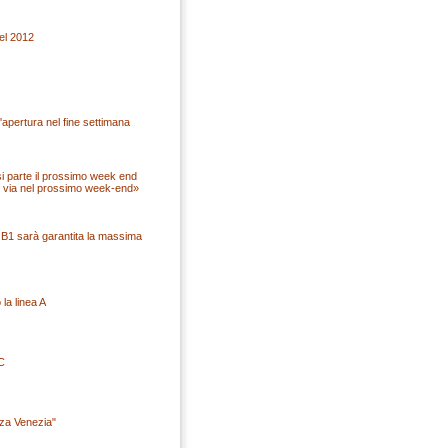
del 2012
L'apertura nel fine settimana
i parte il prossimo week end
Il via nel prossimo week-end»
 B1 sarà garantita la massima
 la linea A
C
azza Venezia"