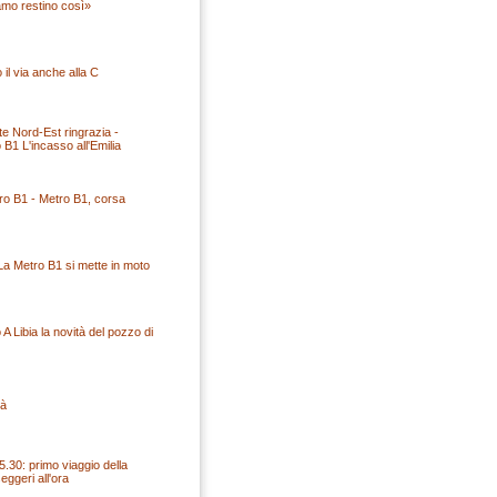
iamo restino così»
l via anche alla C
te Nord-Est ringrazia -
B1 L'incasso all'Emilia
ro B1 - Metro B1, corsa
La Metro B1 si mette in moto
 A Libia la novità del pozzo di
tà
5.30: primo viaggio della
ggeri all'ora