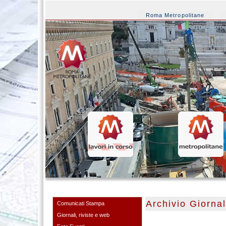
Roma Metropolitane
Archivio Giornal
Comunicati Stampa
Giornali, riviste e web