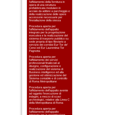
l'affidamento della fornitura in
opera di una struttura
prefabbricata modulare in
acciaio da adibire a parcheggio e
della realizzazione delle opere
accessorie necessarie per
l'installazione della stessa
Procedura aperta per
l'affidamento dell'appalto
integrato per la progettazione
esecutiva e la realizzazione del
sistema di trasporto pubblico su
sede propria di tipo filoviario a
servizio dei corridoi Eur-Tor de'
Cenci ed Eur Laurentina-Tor
Pagnotta
Procedura aperta per
l'affidamento dei servizi
professionali finalizzati al
disegno, configurazione e
realizzazione del sistema di
Business intelligence ed alla
gestione ed ottimizzazione del
Sistema contabile e di controllo
di Roma Metropolitane
Procedura aperta per
l'affidamento dell'appalto avente
ad oggetto l'esecuzione di
indagini, a mezzo di scavi
archeologici, relative alla Linea C
della Metropolitana di Roma
Procedura aperta per
l'affidamento dell'appalto
integrato per la progettazione