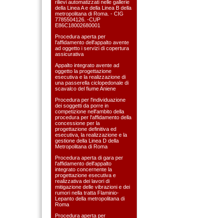
rilievi automatizzati nelle gallerie
della Linea A e della Linea B della
metropolitana di Roma. - CIG
7785504126. -CUP
E86C18002680001
Procedura aperta per
l'affidamento dell'appalto avente
ad oggetto i servizi di copertura
assicurativa
Appalto integrato avente ad
oggetto la progettazione
esecutiva e la realizzazione di
una passerella ciclopedonale di
scavalco del fiume Aniene
Procedura per l'individuazione
dei soggetti da porre in
competizione nell'ambito della
procedura per l'affidamento della
concessione per la
progettazione definitiva ed
esecutiva, la realizzazione e la
gestione della Linea D della
Metropolitana di Roma
Procedura aperta di gara per
l'affidamento dell'appalto
integrato concernente la
progettazione esecutiva e
realizzativa dei lavori di
mitigazione delle vibrazioni e dei
rumori nella tratta Flaminio-
Lepanto della metropolitana di
Roma
Procedura aperta per