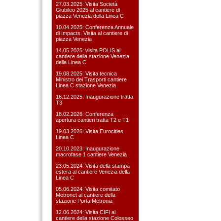
27.03.2025: Visita Società
Giubileo 2025 al cantiere di
piazza Venezia della Linea C
10.04.2025: Conferenza Annuale
di Impacts. Visita al cantiere di
piazza Venezia
14.05.2025: visita POLIS al
cantiere della stazione Venezia
della Linea C
19.08.2025: Visita tecnica
Ministro dei Trasporti cantiere
Linea C stazione Venezia
16.12.2025: Inaugurazione tratta
T3
18.02.2026: Conferenza
apertura cantieri tratta T2 e T1
19.03.2026: Visita Eurocities
Linea C
20.10.2023: Inaugurazione
macrofase 1 cantiere Venezia
23.05.2024: Visita della stampa
estera al cantiere Venezia della
Linea C
05.06.2024: Visita comitato
Metronet al cantiere della
stazione Porta Metronia
12.06.2024: Visita CIFI al
cantiere della stazione Colosseo