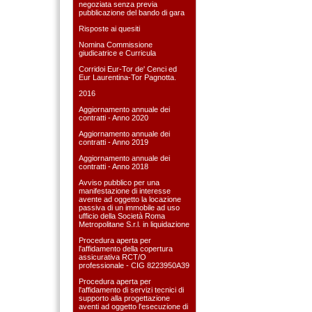
negoziata senza previa
pubblicazione del bando di gara
Risposte ai quesiti
Nomina Commissione
giudicatrice e Curricula
Corridoi Eur-Tor de' Cenci ed
Eur Laurentina-Tor Pagnotta.
2016
Aggiornamento annuale dei
contratti - Anno 2020
Aggiornamento annuale dei
contratti - Anno 2019
Aggiornamento annuale dei
contratti - Anno 2018
Avviso pubblico per una
manifestazione di interesse
avente ad oggetto la locazione
passiva di un immobile ad uso
ufficio della Società Roma
Metropolitane S.r.l. in liquidazione
Procedura aperta per
l'affidamento della copertura
assicurativa RCT/O
professionale - CIG 8223950A39
Procedura aperta per
l'affidamento di servizi tecnici di
supporto alla progettazione
aventi ad oggetto l'esecuzione di