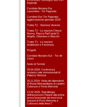
Imperiali
Corridoio filoviario Eur
Laurentina - Tor Pagnotta
Corridoio Eur-Tor Pagnotta:
aggiornamento gennaio 2019
Tratta T2 - Stazione Venezia
Tratta T2 - Le stazioni Chiesa
Nuova, Piazza Pia/Castel S.
Angelo, Ottaviano e Mazzini
Tratta T1 - Le stazioni
Auditorium e Farnesina
Progetti
Corridoio filoviario Eur - Tor de'
Cenci
Nodo di Termini
29.04.2026: Conferenza
restauro sale monumentali di
Palazzo Venezia
20.11.2024: Visita dei dipendenti
di Roma Metropolitane ai cantieri
Colosseo e Porta Metronia
13.02.2025: Sopralluogo
dell'assessore Patanè alla prima
prova funzionale dei treni tra le
stazioni di Porta Metronia e
Colosseo della linea C