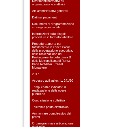
Riferimenti normativi su
organizzazione e attività
Atti amministrativi generali
Dati sui pagamenti
Documenti di programmazione
strategico gestionale
Informazioni sulle singole
procedure in formato tabellare
Procedura aperta per
l'affidamento in concessione
della progettazione esecutiva,
della realizzazione del
Prolungamento della Linea B
della Metropolitana di Roma,
tratta Rebibbia - Casal
Monastero
2017
Accesso agli atti ex. L. 241/90
Tempi costi e indicatori di
realizzazione delle opere
pubbliche
Contrattazione collettiva
Telefoni e posta elettronica
Ammontare complessivo dei
premi
Organigramma e articolazione
degli uffici