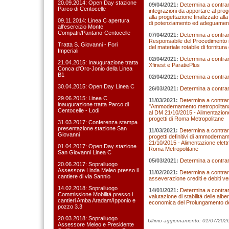
20.09.2014: Open Day stazione
09/04/2021:
Determina a contrarr
Parco di Centocelle
integrazioni da apportare al prog
alla progettazione finalizzato alla
09.11.2014: Linea C apertura
di potenziamento ed adeguamento
all'esercizio Monte
Compatri/Pantano-Centocelle
07/04/2021:
Determina a contrarr
Responsabile del Procedimento nel
Tratta S. Giovanni - Fori
del materiale rotabile di fornitur
Imperiali
02/04/2021:
Determina a contrar
21.04.2015: Inaugurazione tratta
Xfinest e ParatiePlus
Conca d'Oro-Jonio della Linea
B1
02/04/2021:
Determina a contrar
30.04.2015: Open Day Linea C
26/03/2021:
Determina a contrarr
29.06.2015: Linea C
11/03/2021:
Determina a contrarre 
inaugurazione tratta Parco di
"Ammodernamento metropolitana d
Centocelle - Lodi
al DM 21/10/2015 - Alimentazione e
progetti di Roma Metropolitane
31.03.2017: Conferenza stampa
presentazione stazione San
11/03/2021:
Determina a contrarre
Giovanni
progetti definitivi di ammodernam
21/10/2015 - Alimentazione elettri
01.04.2017: Open Day stazione
Roma Metropolitane
San Giovanni Linea C
05/03/2021:
Determina a contrar
20.06.2017: Sopralluogo
Assessore Linda Meleo presso il
11/02/2021:
Determina a contrarre
cantiere di via Sannio
asseverazione crediti e debiti v
14.02.2018: Sopralluogo
14/01/2021:
Determina a contrarr
Commissione Mobilità presso i
valutazione di stabilità delle alber
cantieri Amba Aradam/Ipponio e
economica del Prolungamento dell
pozzo 3.3
20.03.2018: Sopralluogo
Ultimo aggiornamento: 01/07/202
Assessore Meleo e Presidente