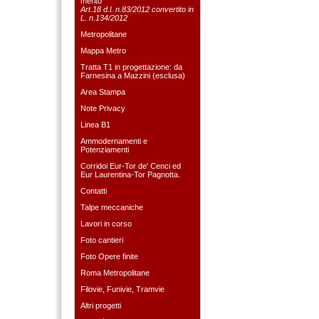
merito
Art.18 d.l. n.83/2012 convertito in
L. n.134/2012
Metropolitane
Mappa Metro
Tratta T1 in progettazione: da
Farnesina a Mazzini (esclusa)
Area Stampa
Note Privacy
Linea B1
Ammodernamenti e
Potenziamenti
Corridoi Eur-Tor de' Cenci ed
Eur Laurentina-Tor Pagnotta.
Contatti
Talpe meccaniche
Lavori in corso
Foto cantieri
Foto Opere finite
Roma Metropolitane
Filovie, Funivie, Tramvie
Altri progetti