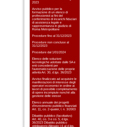
2023
Avviso pubblico per la
formazione di un elenco di
professionisti ai fini del
conferimento di incarichi fiduciari
di assistenza legale e
rappresentanza in giudizio di
Roma Metropolitane
Procedure fino al 31/12/2023
Procedure non concluse al
31/12/2023
Procedure dal 1/01/2024
Elenco delle soluzioni
tecnologiche adottate dalle SA e
enti concedenti per
l'automatizzazione delle proprie
attività Art. 30, d.lgs. 36/2023
Avviso finalizzato ad acquisire le
manifestazioni di interesse degli
operatori economici in ordine ai
lavori di possibile completamento
di opere incompiute nonché alla
gestione delle stesse
Elenco annuale dei progetti
d'investimento pubblico finanziati
Art. 11, co. 2-quater, l. n. 3/2003
Dibattito pubblico (facoltativo)
Art. 40, co. 3 e co. 5, d.lgs.
36/2023 Dibattito pubblico
obbligatorio Allegato I.6 al d.lgs.