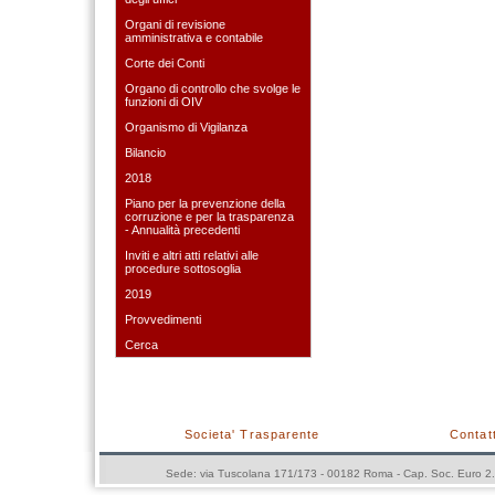
Organi di revisione
amministrativa e contabile
Corte dei Conti
Organo di controllo che svolge le
funzioni di OIV
Organismo di Vigilanza
Bilancio
2018
Piano per la prevenzione della
corruzione e per la trasparenza
- Annualità precedenti
Inviti e altri atti relativi alle
procedure sottosoglia
2019
Provvedimenti
Cerca
Societa' Trasparente
Contatt
Sede: via Tuscolana 171/173 - 00182 Roma - Cap. Soc. Euro 2.