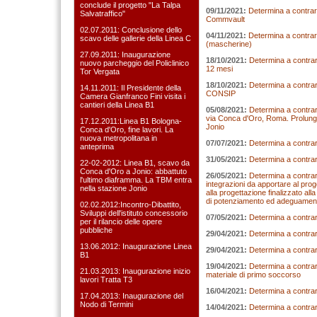
conclude il progetto "La Talpa
09/11/2021:
Determina a contrar
Salvatraffico"
Commvault
02.07.2011: Conclusione dello
04/11/2021:
Determina a contrarr
scavo delle gallerie della Linea C
(mascherine)
27.09.2011: Inaugurazione
18/10/2021:
Determina a contra
nuovo parcheggio del Policlinico
12 mesi
Tor Vergata
18/10/2021:
Determina a contrarr
14.11.2011: Il Presidente della
CONSIP
Camera Gianfranco Fini visita i
cantieri della Linea B1
05/08/2021:
Determina a contrarr
via Conca d'Oro, Roma. Prolunga
17.12.2011:Linea B1 Bologna-
Jonio
Conca d'Oro, fine lavori. La
nuova metropolitana in
07/07/2021:
Determina a contrarr
anteprima
31/05/2021:
Determina a contrar
22-02-2012: Linea B1, scavo da
Conca d'Oro a Jonio: abbattuto
26/05/2021:
Determina a contrarr
l'ultimo diaframma. La TBM entra
integrazioni da apportare al prog
nella stazione Jonio
alla progettazione finalizzato alla
di potenziamento ed adeguamento
02.02.2012:Incontro-Dibattito,
Sviluppi dell'istituto concessorio
07/05/2021:
Determina a contrar
per il rilancio delle opere
pubbliche
29/04/2021:
Determina a contrar
13.06.2012: Inaugurazione Linea
29/04/2021:
Determina a contrar
B1
19/04/2021:
Determina a contrarr
21.03.2013: Inaugurazione inizio
materiale di primo soccorso
lavori Tratta T3
16/04/2021:
Determina a contrar
17.04.2013: Inaugurazione del
Nodo di Termini
14/04/2021:
Determina a contrar