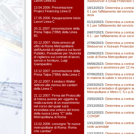
Lavori Linea B1
Xwebserver e Email Protection 
13.04.2006: Presentazione
18/12/2023:
Determina a contrarre
Project Financing Linea D
II.1 per l'affidamento del serviz
desk
17.05.2006: Inaugurazione inizio
Lavori Linea C
01/12/2023:
Determina a contrarre
II.1 per l’affidamento del serviz
20.11.2007: presentazione della
Prima Talpa (TBM) della Linea
24/07/2023:
Determina a contrarre
B1
II.1 - per l'affidamento di un serv
03.12.2007: Visita presso gli
27/06/2023:
Determina a contrarr
uffici di Roma Metropolitane
Webserver e Xstream Protection 
dell'Autorità di vigilanza sui lavori
Pubblici, Presidente per l'Autorità
23/06/2023:
Determina a contrarr
di vigilanza sui contratti di lavori,
sede di Roma Metropolitane per i
servizi e forniture, Luigi
09/06/2023:
Determina a contrarr
Giampaolino
supporto e assistenza per 12 m
13.12.2007: presentazione della
07/06/2023:
Determina a contrarr
Prima Talpa (TBM) della Linea C
in materia di salute e sicurezza 
20.12.2007: il sindaco Walter
23/03/2023:
Determina a contrarre
Veltroni alla mensa dei cantieri
inerenti al tentativo di giungere
della Linea C
Metropolitane e Metro C S.c.p.A., c
21.12.2007: Firma del Protocollo
23/02/2023:
Determina a contrarr
di Intesa avente per oggetto la
realizzazione di un esperimento
23/12/2022:
Determina a contrar
nel corso del quale sarà
incendiata una vettura del treno
22/12/2022:
Determina a contrarr
della nuova Linea "C" della
CONSIP
Metropolitana di Roma
13/12/2022:
Determina a contrarre
13.02.2008: convegno "le nuove
sede aziendale
metropolitane di Roma: Roma
che cambia"
13/12/2022:
Determina a contrar