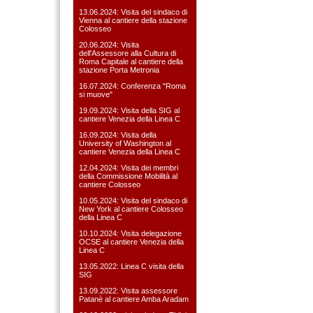
13.06.2024: Visita del sindaco di
Vienna al cantiere della stazione
Colosseo
20.06.2024: Visita
dell'Assessore alla Cultura di
Roma Capitale al cantiere della
stazione Porta Metronia
16.07.2024: Conferenza "Roma
si muove"
19.09.2024: Visita della SIG al
cantiere Venezia della Linea C
16.09.2024: Visita della
University of Washington al
cantiere Venezia della Linea C
12.04.2024: Visita dei membri
della Commissione Mobilità al
cantiere Colosseo
10.05.2024: Visita del sindaco di
New York al cantiere Colosseo
della Linea C
10.10.2024: Visita delegazione
OCSE al cantiere Venezia della
Linea C
13.05.2022: Linea C visita della
SIG
13.09.2022: Visita assessore
Patanè al cantiere Amba Aradam