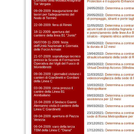
Corridoio della Mobilità Anagnina-
Protection e il supporto Enhance
Tor Vergata
24/05/2022:
Determina a contrarre
09-09-2009: inaugurazione dei
lavori per l'adeguamento del
20/05/2022:
Determina a contrarr
Nodo di Termini
di pompaggio, idranti e porte ta
22-08-2009: fiera di Rimini
11/05/2022:
Determina a contrarr
alcuni tratti di condotta fognaria
18-11-2009: apertura del
e potenziamento delle linee A e 
cantiere della linea B1 "Jonio"
stralcio - impianto idrico antinc
06/07/08-11-2009: festa
04/05/2022:
Determina a contrarr
dell'Unità Nazionale e Giornata
la durata di 12 mesi
delle Forze Armate
19/04/2022:
Determina a contrarr
21-07-2009: sopralluogo tecnico
idraulico/sanitario della sede di
presso la Scuola di Formazione
Operativa dei Vigili del Fuoco di
28/03/2022:
Determina a contrarr
Montelibretti
Virtual Desktop Access (Windows
09-06-2009: i giornalisti visitano i
11/03/2022:
Determina a contrarr
cantieri di Giardinetti e Gordiani
videosorveglianza della sede di
della Linea C
10/03/2022:
Determina a contrarr
03-06-2009: cena presso il
Metropolitane
cantire della Linea B1
Annibaliano
09/03/2022:
Determina a contrarr
assistenza per 12 mesi
15-04-2009: il Sindaco Gianni
Alemanno visita il cantiere della
09/03/2022:
Determina a contrarr
Linea C Giardinetti
23/12/2021:
Determina a contrarr
09-04-2009: apertura di Piazza
sede di Roma Metropolitane per 
Venezia
23/12/2021:
Determina a contrar
06-04-2009: varo della terza
TBM della Linea C "Diana"
17/12/2021:
Determina a contrar