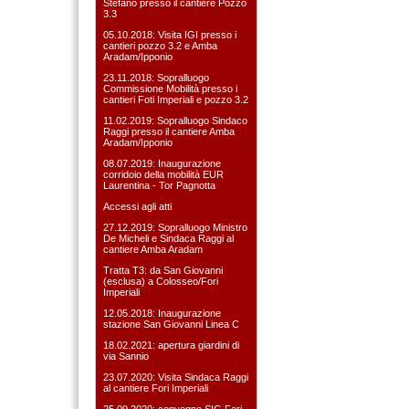
Stefàno presso il cantiere Pozzo
3.3
05.10.2018: Visita IGI presso i
cantieri pozzo 3.2 e Amba
Aradam/Ipponio
23.11.2018: Sopralluogo
Commissione Mobilità presso i
cantieri Foti Imperiali e pozzo 3.2
11.02.2019: Sopralluogo Sindaco
Raggi presso il cantiere Amba
Aradam/Ipponio
08.07.2019: Inaugurazione
corridoio della mobilità EUR
Laurentina - Tor Pagnotta
Accessi agli atti
27.12.2019: Sopralluogo Ministro
De Micheli e Sindaca Raggi al
cantiere Amba Aradam
Tratta T3: da San Giovanni
(esclusa) a Colosseo/Fori
Imperiali
12.05.2018: Inaugurazione
stazione San Giovanni Linea C
18.02.2021: apertura giardini di
via Sannio
23.07.2020: Visita Sindaca Raggi
al cantiere Fori Imperiali
25.09.2020: convegno SIG Fori