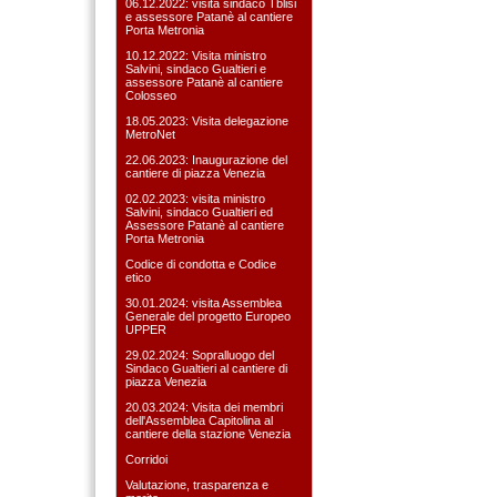
06.12.2022: visita sindaco Tblisi
e assessore Patanè al cantiere
Porta Metronia
10.12.2022: Visita ministro
Salvini, sindaco Gualtieri e
assessore Patanè al cantiere
Colosseo
18.05.2023: Visita delegazione
MetroNet
22.06.2023: Inaugurazione del
cantiere di piazza Venezia
02.02.2023: visita ministro
Salvini, sindaco Gualtieri ed
Assessore Patanè al cantiere
Porta Metronia
Codice di condotta e Codice
etico
30.01.2024: visita Assemblea
Generale del progetto Europeo
UPPER
29.02.2024: Sopralluogo del
Sindaco Gualtieri al cantiere di
piazza Venezia
20.03.2024: Visita dei membri
dell'Assemblea Capitolina al
cantiere della stazione Venezia
Corridoi
Valutazione, trasparenza e