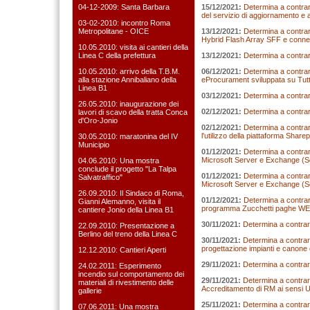
04-12-2009: Santa Barbara
15/12/2021:
Determina a contrarr
del servizio di aggiornamento e a
03-02-2010: incontro Roma
Metropolitane - OICE
13/12/2021:
Determina a contra
Hybrid Flash Array SFF e conness
10.05.2010: visita ai cantieri della
Linea C della prefettura
13/12/2021:
Determina a contrarre
10.05.2010: arrivo della T.B.M.
06/12/2021:
Determina a contrarr
alla stazione Annibaliano della
eProcurament sviluppata su Tutt
Linea B1
03/12/2021:
Determina a contrar
26.05.2010: inaugurazione dei
02/12/2021:
Determina a contrar
lavori di scavo della tratta Conca
d'Oro-Jonio
02/12/2021:
Determina a contrarr
l'utilizzo della piattaforma Sh
30.05.2010: maratonina del IV
Municipio
01/12/2021:
Determina a contrarr
Microsoft Server e Exchange (So
04.06.2010: Una mostra
conclude il progetto "La Talpa
01/12/2021:
Determina a contrarr
Salvatraffico"
Microsoft Server e Exchange (So
26.09.2010: Il Sindaco di Roma,
01/12/2021:
Determina a contrarr
Gianni Alemanno, visita il
programma Zucchetti paghe WEB, d
cantiere Jonio della Linea B1
30/11/2021:
Determina a contrar
22.09.2010: Presentazione a
Berlino del treno della Linea C
30/11/2021:
Determina a contrarr
progettazione impianti e canone d
12.12.2010: Cantieri Aperti
29/11/2021:
Determina a contrar
24.02.2011: Esperimento
incendio sul comportamento dei
29/11/2021:
Determina a contrar
materiali di rivestimento delle
Accreditamento di RM ai sensi
gallerie
25/11/2021:
Determina a contrar
07.06.2011: Una mostra