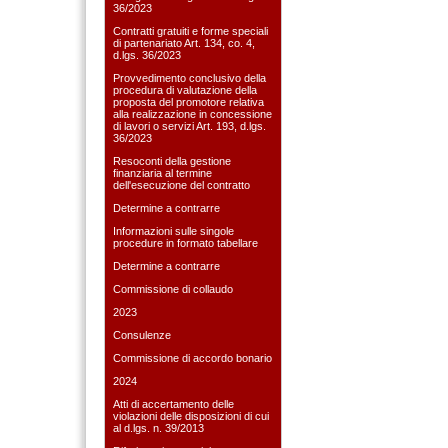
36/2023
Contratti gratuiti e forme speciali
di partenariato Art. 134, co. 4,
d.lgs. 36/2023
Provvedimento conclusivo della
procedura di valutazione della
proposta del promotore relativa
alla realizzazione in concessione
di lavori o servizi Art. 193, d.lgs.
36/2023
Resoconti della gestione
finanziaria al termine
dell'esecuzione del contratto
Determine a contrarre
Informazioni sulle singole
procedure in formato tabellare
Determine a contrarre
Commissione di collaudo
2023
Consulenze
Commissione di accordo bonario
2024
Atti di accertamento delle
violazioni delle disposizioni di cui
al d.lgs. n. 39/2013