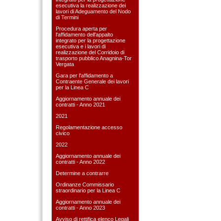
esecutiva la realizzazione dei
lavori di Adeguamento del Nodo
di Termini
Procedura aperta per
l'affidamento dell'appalto
integrato per la progettazione
esecutiva e i lavori di
realizzazione del Corridoio di
trasporto pubblico Anagnina-Tor
Vergata
Gara per l'affidamento a
Contraente Generale dei lavori
per la Linea C
Aggiornamento annuale dei
contratti - Anno 2021
2021
Regolamentazione accesso
civico
2022
Aggiornamento annuale dei
contratti - Anno 2022
Determine a contrarre
Ordinanze Commissario
straordinario per la Linea C
Aggiornamento annuale dei
contratti - Anno 2023
Avviso di rettifica elenco Legali