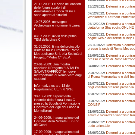
21.12.2008: Le porte dei cantieri
13/12/2022:
Determina a contrarr
delle future stazioni di
Annibaliano e Conca d'Oro si
07/12/2022:
Determina a contrarr
sono aperte ai cittadini.
Webserver e Xstream Protection 
10.07.2008: convegno
07/12/2022:
Determina a contrarr
Archeologia e monumenti Linea
piattaforma Sharepoint ONLINE 
C
06/12/2022:
Determina a contrar
03.07.2008: avvio della prima
paghe web e dei servizi di help 
TBM della Linea C
23/11/2022:
Determina a contrarre
31.05.2006: firma del protocollo
presso la sede di Roma Metropo
d'intesa tra la Prefettura, Roma
Metropolitane S.r.l. e la Società di
19/09/2022:
Determina a contrarr
Progetto "Metro C" S.p.A.
presso la sede di Roma Metropol
23-01-2009: Una mostra
04/08/2022:
Determina a contrarr
conclude il Progetto "LA TALPA
SALVA TRAFFICO" le nuove
29/07/2022:
Determina a contrar
metropolitane di Roma viste dagli
di Roma Metropolitane e dell' In
studenti
25/07/2022:
Determina a contrarr
Informativa ex art. 13 del
degli estintori presenti presso l
Regolamento UE n. 679/16
18/07/2022:
Determina a contrarr
30-10-2009: esperimento
incendio della futura Linea C
06/07/2022:
Determina a contrarr
presso la Scuola di Formazione
CONSIP
Operativa dei Vigili del Fuoco a
Montelibretti
21/06/2022:
Determina a contrarr
salute e sicurezza finanziato tr
24-09-2009: Inaugurazione del
Corridoio della Mobilità Eur-Tor
20/06/2022:
Determina a contrarr
dè Cenci
sede aziendale
17-09-2009: Inaugurazione del
16/06/2022:
Determina a contrar