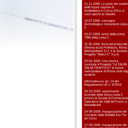
21.12.2008: Le porte dei cantier
delle future stazioni di
Annibaliano e Conca d'Oro si
sono aperte ai cittadini.
10.07.2008: convegno
Archeologia e monumenti Linea
C
03.07.2008: avvio della prima
TBM della Linea C
31.05.2006: firma del protocollo
d'intesa tra la Prefettura, Roma
Metropolitane S.r.l. e la Società 
Progetto "Metro C" S.p.A.
23-01-2009: Una mostra
conclude il Progetto "LA TALPA
SALVA TRAFFICO" le nuove
metropolitane di Roma viste dag
studenti
Informativa ex art. 13 del
Regolamento UE n. 679/16
30-10-2009: esperimento
incendio della futura Linea C
presso la Scuola di Formazione
Operativa dei Vigili del Fuoco a
Montelibretti
24-09-2009: Inaugurazione del
Corridoio della Mobilità Eur-Tor
dè Cenci
17-09-2009: Inaugurazione del