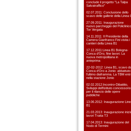
conclude il progetto "La Talpa
Salvatraffico"
02.07.2011: Conclusione dello
scavo delle gallerie della Linea 
27.09.2011: Inaugurazione
nuovo parcheggio del Policlinic
Tor Vergata
14.11.2011: Il Presidente della
Camera Gianfranco Fini visita i
cantieri della Linea B1
17.12.2011:Linea B1 Bologna-
Conca d'Oro, fine lavori. La
nuova metropolitana in
anteprima
22-02-2012: Linea B1, scavo d
Conca d'Oro a Jonio: abbattuto
l'ultimo diaframma. La TBM entr
nella stazione Jonio
02.02.2012:Incontro-Dibattito,
Sviluppi dell'istituto concessorio
per il rilancio delle opere
pubbliche
13.06.2012: Inaugurazione Line
B1
21.03.2013: Inaugurazione inizi
lavori Tratta T3
17.04.2013: Inaugurazione del
Nodo di Termini