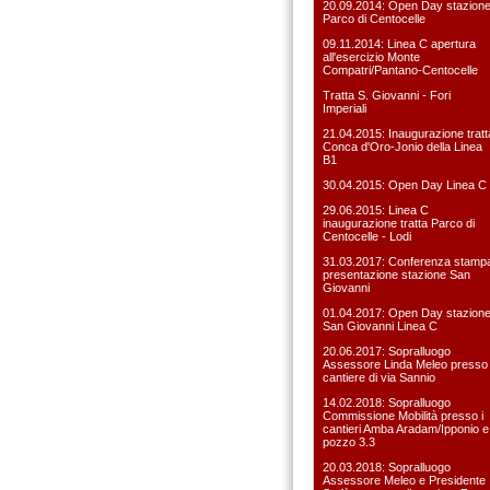
20.09.2014: Open Day stazion
Parco di Centocelle
09.11.2014: Linea C apertura
all'esercizio Monte
Compatri/Pantano-Centocelle
Tratta S. Giovanni - Fori
Imperiali
21.04.2015: Inaugurazione tratt
Conca d'Oro-Jonio della Linea
B1
30.04.2015: Open Day Linea C
29.06.2015: Linea C
inaugurazione tratta Parco di
Centocelle - Lodi
31.03.2017: Conferenza stamp
presentazione stazione San
Giovanni
01.04.2017: Open Day stazion
San Giovanni Linea C
20.06.2017: Sopralluogo
Assessore Linda Meleo presso i
cantiere di via Sannio
14.02.2018: Sopralluogo
Commissione Mobilità presso i
cantieri Amba Aradam/Ipponio e
pozzo 3.3
20.03.2018: Sopralluogo
Assessore Meleo e Presidente