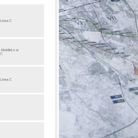
 Linea C
Mobilità e ai
 C
 Linea C