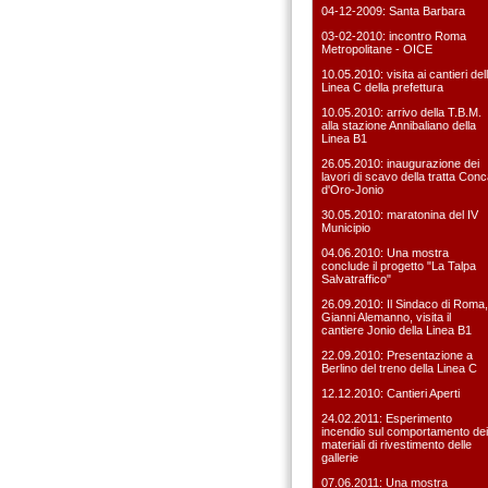
04-12-2009: Santa Barbara
03-02-2010: incontro Roma
Metropolitane - OICE
10.05.2010: visita ai cantieri del
Linea C della prefettura
10.05.2010: arrivo della T.B.M.
alla stazione Annibaliano della
Linea B1
26.05.2010: inaugurazione dei
lavori di scavo della tratta Con
d'Oro-Jonio
30.05.2010: maratonina del IV
Municipio
04.06.2010: Una mostra
conclude il progetto "La Talpa
Salvatraffico"
26.09.2010: Il Sindaco di Roma,
Gianni Alemanno, visita il
cantiere Jonio della Linea B1
22.09.2010: Presentazione a
Berlino del treno della Linea C
12.12.2010: Cantieri Aperti
24.02.2011: Esperimento
incendio sul comportamento dei
materiali di rivestimento delle
gallerie
07.06.2011: Una mostra