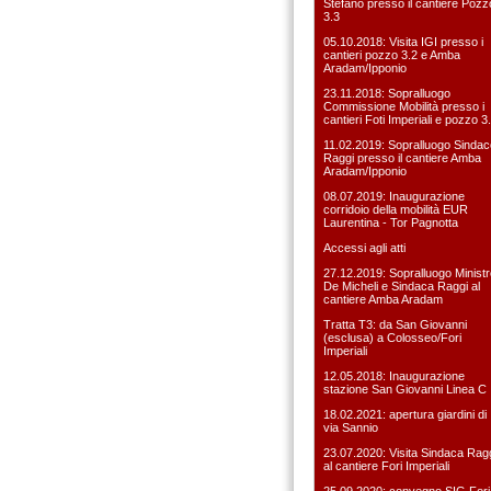
Stefàno presso il cantiere Pozz
3.3
05.10.2018: Visita IGI presso i
cantieri pozzo 3.2 e Amba
Aradam/Ipponio
23.11.2018: Sopralluogo
Commissione Mobilità presso i
cantieri Foti Imperiali e pozzo 3
11.02.2019: Sopralluogo Sindac
Raggi presso il cantiere Amba
Aradam/Ipponio
08.07.2019: Inaugurazione
corridoio della mobilità EUR
Laurentina - Tor Pagnotta
Accessi agli atti
27.12.2019: Sopralluogo Ministr
De Micheli e Sindaca Raggi al
cantiere Amba Aradam
Tratta T3: da San Giovanni
(esclusa) a Colosseo/Fori
Imperiali
12.05.2018: Inaugurazione
stazione San Giovanni Linea C
18.02.2021: apertura giardini di
via Sannio
23.07.2020: Visita Sindaca Rag
al cantiere Fori Imperiali
25.09.2020: convegno SIG Fori