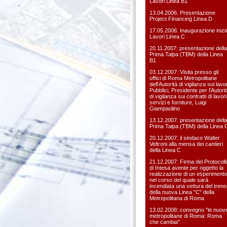
Lavori Linea B1
13.04.2006: Presentazione
Project Financing Linea D
17.05.2006: Inaugurazione inizi
Lavori Linea C
20.11.2007: presentazione della
Prima Talpa (TBM) della Linea
B1
03.12.2007: Visita presso gli
uffici di Roma Metropolitane
dell'Autorità di vigilanza sui lavor
Pubblici, Presidente per l'Autori
di vigilanza sui contratti di lavori
servizi e forniture, Luigi
Giampaolino
13.12.2007: presentazione dell
Prima Talpa (TBM) della Linea 
20.12.2007: il sindaco Walter
Veltroni alla mensa dei cantieri
della Linea C
21.12.2007: Firma del Protocoll
di Intesa avente per oggetto la
realizzazione di un esperimento
nel corso del quale sarà
incendiata una vettura del treno
della nuova Linea "C" della
Metropolitana di Roma
13.02.2008: convegno "le nuov
metropolitane di Roma: Roma
che cambia"