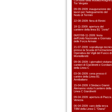
Corridoio della Mobilità Anagnin
Tor Vergata
09-09-2009: inaugurazione dei
lavori per l'adeguamento del
Nodo di Termini
22-08-2009: fiera di Rimini
18-11-2009: apertura del
cantiere della linea B1 "Jonio"
06/07/08-11-2009: festa
dell'Unità Nazionale e Giornata
delle Forze Armate
21-07-2009: sopralluogo tecnic
presso la Scuola di Formazione
Operativa dei Vigili del Fuoco di
Montelibretti
09-06-2009: i giornalisti visitano 
cantieri di Giardinetti e Gordiani
della Linea C
03-06-2009: cena presso il
cantire della Linea B1
Annibaliano
15-04-2009: il Sindaco Gianni
Alemanno visita il cantiere della
Linea C Giardinetti
09-04-2009: apertura di Piazza
Venezia
06-04-2009: varo della terza
TBM della Linea C "Diana"