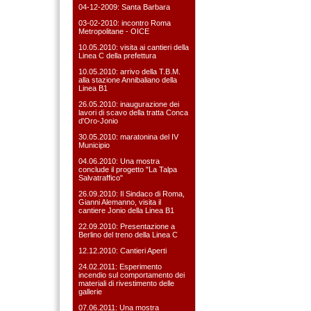
04-12-2009: Santa Barbara
03-02-2010: incontro Roma
Metropolitane - OICE
10.05.2010: visita ai cantieri della
Linea C della prefettura
10.05.2010: arrivo della T.B.M.
alla stazione Annibaliano della
Linea B1
26.05.2010: inaugurazione dei
lavori di scavo della tratta Conca
d'Oro-Jonio
30.05.2010: maratonina del IV
Municipio
04.06.2010: Una mostra
conclude il progetto "La Talpa
Salvatraffico"
26.09.2010: Il Sindaco di Roma,
Gianni Alemanno, visita il
cantiere Jonio della Linea B1
22.09.2010: Presentazione a
Berlino del treno della Linea C
12.12.2010: Cantieri Aperti
24.02.2011: Esperimento
incendio sul comportamento dei
materiali di rivestimento delle
gallerie
07.06.2011: Una mostra