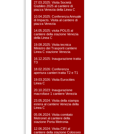
27.03.2025: Visita Società
Giubileo 2025 al cantiere di
piazza Venezia della Linea C
10.04.2025: Conferenza Annuale
di Impacts. Visita al cantiere di
piazza Venezia
14.05.2025: visita POLIS al
cantiere della stazione Venezia
della Linea C
19.08.2025: Visita tecnica
Ministro dei Trasporti cantiere
Linea C stazione Venezia
16.12.2025: Inaugurazione tratta
T3
18.02.2026: Conferenza
apertura cantieri tratta T2 e T1
19.03.2026: Visita Eurocities
Linea C
20.10.2023: Inaugurazione
macrofase 1 cantiere Venezia
23.05.2024: Visita della stampa
estera al cantiere Venezia della
Linea C
05.06.2024: Visita comitato
Metronet al cantiere della
stazione Porta Metronia
12.06.2024: Visita CIFI al
cantiere della stazione Colosseo