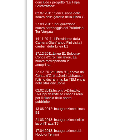
conclude il progetto "La Talpa
Salvatraffico"
02.07.2011: Conclusione dello
scavo delle gallerie della Linea C
27.09.2011: Inaugurazione
nuovo parcheggio del Policlinico
Tor Vergata
14.11.2011: Il Presidente della
Camera Gianfranco Fini visita i
cantieri della Linea B1
17.12.2011:Linea B1 Bologna-
Conca d'Oro, fine lavori. La
nuova metropolitana in
anteprima
22-02-2012: Linea B1, scavo da
Conca d'Oro a Jonio: abbattuto
l'ultimo diaframma. La TBM entra
nella stazione Jonio
02.02.2012:Incontro-Dibattito,
Sviluppi dell'istituto concessorio
per il rilancio delle opere
pubbliche
13.06.2012: Inaugurazione Linea
B1
21.03.2013: Inaugurazione inizio
lavori Tratta T3
17.04.2013: Inaugurazione del
Nodo di Termini