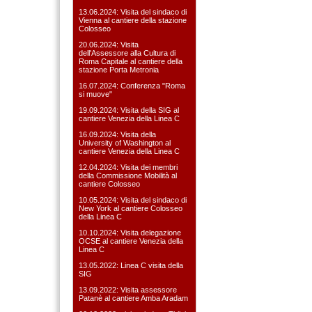
13.06.2024: Visita del sindaco di
Vienna al cantiere della stazione
Colosseo
20.06.2024: Visita
dell'Assessore alla Cultura di
Roma Capitale al cantiere della
stazione Porta Metronia
16.07.2024: Conferenza "Roma
si muove"
19.09.2024: Visita della SIG al
cantiere Venezia della Linea C
16.09.2024: Visita della
University of Washington al
cantiere Venezia della Linea C
12.04.2024: Visita dei membri
della Commissione Mobilità al
cantiere Colosseo
10.05.2024: Visita del sindaco di
New York al cantiere Colosseo
della Linea C
10.10.2024: Visita delegazione
OCSE al cantiere Venezia della
Linea C
13.05.2022: Linea C visita della
SIG
13.09.2022: Visita assessore
Patanè al cantiere Amba Aradam