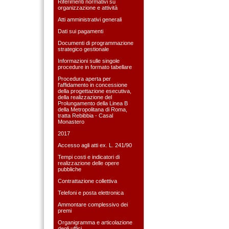
Riferimenti normativi su
organizzazione e attività
Atti amministrativi generali
Dati sui pagamenti
Documenti di programmazione
strategico gestionale
Informazioni sulle singole
procedure in formato tabellare
Procedura aperta per
l'affidamento in concessione
della progettazione esecutiva,
della realizzazione del
Prolungamento della Linea B
della Metropolitana di Roma,
tratta Rebibbia - Casal
Monastero
2017
Accesso agli atti ex. L. 241/90
Tempi costi e indicatori di
realizzazione delle opere
pubbliche
Contrattazione collettiva
Telefoni e posta elettronica
Ammontare complessivo dei
premi
Organigramma e articolazione
degli uffici