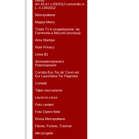
merito
Art.18 d.l. n.83/2012 convertito in
L. n.134/2012
Metropolitane
Mappa Metro
Tratta T1 in progettazione: da
Farnesina a Mazzini (esclusa)
Area Stampa
Note Privacy
Linea B1
Ammodernamenti e
Potenziamenti
Corridoi Eur-Tor de' Cenci ed
Eur Laurentina-Tor Pagnotta.
Contatti
Talpe meccaniche
Lavori in corso
Foto cantieri
Foto Opere finite
Roma Metropolitane
Filovie, Funivie, Tramvie
Altri progetti