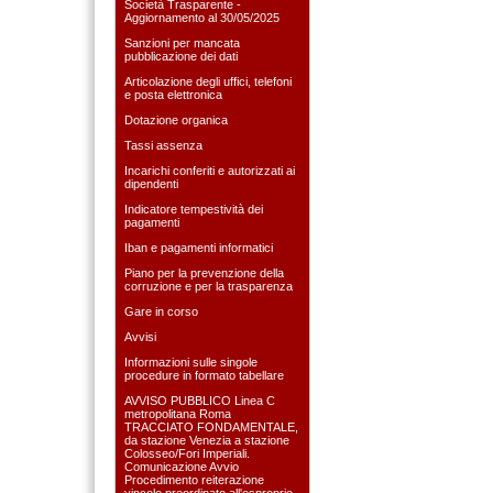
Società Trasparente -
Aggiornamento al 30/05/2025
Sanzioni per mancata
pubblicazione dei dati
Articolazione degli uffici, telefoni
e posta elettronica
Dotazione organica
Tassi assenza
Incarichi conferiti e autorizzati ai
dipendenti
Indicatore tempestività dei
pagamenti
Iban e pagamenti informatici
Piano per la prevenzione della
corruzione e per la trasparenza
Gare in corso
Avvisi
Informazioni sulle singole
procedure in formato tabellare
AVVISO PUBBLICO Linea C
metropolitana Roma
TRACCIATO FONDAMENTALE,
da stazione Venezia a stazione
Colosseo/Fori Imperiali.
Comunicazione Avvio
Procedimento reiterazione
vincolo preordinato all'esproprio