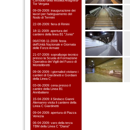
Corridoio della Mobilità Anagnina-
Tor Vergata
09-09-2009: inaugurazione dei
lavori per l'adeguamento del
Nodo di Termini
22-08-2009: fiera di Rimini
18-11-2009: apertura del
cantiere della linea B1 "Jonio"
06/07/08-11-2009: festa
dell'Unità Nazionale e Giornata
delle Forze Armate
21-07-2009: sopralluogo tecnico
presso la Scuola di Formazione
Operativa dei Vigili del Fuoco di
Montelibretti
09-06-2009: i giornalisti visitano i
cantieri di Giardinetti e Gordiani
della Linea C
03-06-2009: cena presso il
cantire della Linea B1
Annibaliano
15-04-2009: il Sindaco Gianni
Alemanno visita il cantiere della
Linea C Giardinetti
09-04-2009: apertura di Piazza
Venezia
06-04-2009: varo della terza
TBM della Linea C "Diana"