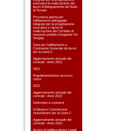
esecutiva la realizzazione dei
lavori di Adeguamento del Nodo
di Termini
Procedura aperta per
l'affidamento dell'appalto
integrato per la progettazione
esecutiva e i lavori di
realizzazione del Corridoio di
trasporto pubblico Anagnina-Tor
Vergata
Gara per l'affidamento a
Contraente Generale dei lavori
per la Linea C
Aggiornamento annuale dei
contratti - Anno 2021
2021
Regolamentazione accesso
civico
2022
Aggiornamento annuale dei
contratti - Anno 2022
Determine a contrarre
Ordinanze Commissario
straordinario per la Linea C
Aggiornamento annuale dei
contratti - Anno 2023
Avviso di rettifica elenco Legali