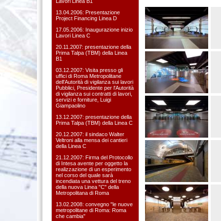
Lavori Linea B1
13.04.2006: Presentazione
Project Financing Linea D
17.05.2006: Inaugurazione inizio
Lavori Linea C
20.11.2007: presentazione della
Prima Talpa (TBM) della Linea
B1
03.12.2007: Visita presso gli
uffici di Roma Metropolitane
dell'Autorità di vigilanza sui lavori
Pubblici, Presidente per l'Autorità
di vigilanza sui contratti di lavori,
servizi e forniture, Luigi
Giampaolino
13.12.2007: presentazione della
Prima Talpa (TBM) della Linea C
20.12.2007: il sindaco Walter
Veltroni alla mensa dei cantieri
della Linea C
21.12.2007: Firma del Protocollo
di Intesa avente per oggetto la
realizzazione di un esperimento
nel corso del quale sarà
incendiata una vettura del treno
della nuova Linea "C" della
Metropolitana di Roma
13.02.2008: convegno "le nuove
metropolitane di Roma: Roma
che cambia"