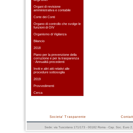
Organi di revisione
amministrativa e contabile
Corte dei Conti
Organo di controllo che svolge le
funzioni di OIV
Organismo di Vigilanza
Bilancio
2018
Piano per la prevenzione della
corruzione e per la trasparenza
- Annualità precedenti
Inviti e altri atti relativi alle
procedure sottosoglia
2019
Provvedimenti
Cerca
Societa' Trasparente
Contatt
Sede: via Tuscolana 171/173 - 00182 Roma - Cap. Soc. Euro 2.