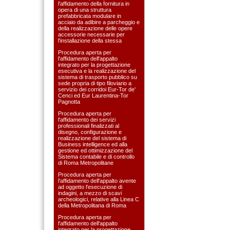
l'affidamento della fornitura in
opera di una struttura
prefabbricata modulare in
acciaio da adibire a parcheggio e
della realizzazione delle opere
accessorie necessarie per
l'installazione della stessa
Procedura aperta per
l'affidamento dell'appalto
integrato per la progettazione
esecutiva e la realizzazione del
sistema di trasporto pubblico su
sede propria di tipo filoviario a
servizio dei corridoi Eur-Tor de'
Cenci ed Eur Laurentina-Tor
Pagnotta
Procedura aperta per
l'affidamento dei servizi
professionali finalizzati al
disegno, configurazione e
realizzazione del sistema di
Business intelligence ed alla
gestione ed ottimizzazione del
Sistema contabile e di controllo
di Roma Metropolitane
Procedura aperta per
l'affidamento dell'appalto avente
ad oggetto l'esecuzione di
indagini, a mezzo di scavi
archeologici, relative alla Linea C
della Metropolitana di Roma
Procedura aperta per
l'affidamento dell'appalto
integrato per la progettazione