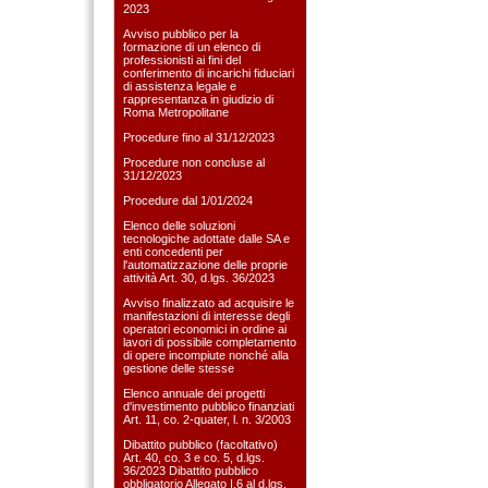
2023
Avviso pubblico per la
formazione di un elenco di
professionisti ai fini del
conferimento di incarichi fiduciari
di assistenza legale e
rappresentanza in giudizio di
Roma Metropolitane
Procedure fino al 31/12/2023
Procedure non concluse al
31/12/2023
Procedure dal 1/01/2024
Elenco delle soluzioni
tecnologiche adottate dalle SA e
enti concedenti per
l'automatizzazione delle proprie
attività Art. 30, d.lgs. 36/2023
Avviso finalizzato ad acquisire le
manifestazioni di interesse degli
operatori economici in ordine ai
lavori di possibile completamento
di opere incompiute nonché alla
gestione delle stesse
Elenco annuale dei progetti
d'investimento pubblico finanziati
Art. 11, co. 2-quater, l. n. 3/2003
Dibattito pubblico (facoltativo)
Art. 40, co. 3 e co. 5, d.lgs.
36/2023 Dibattito pubblico
obbligatorio Allegato I.6 al d.lgs.