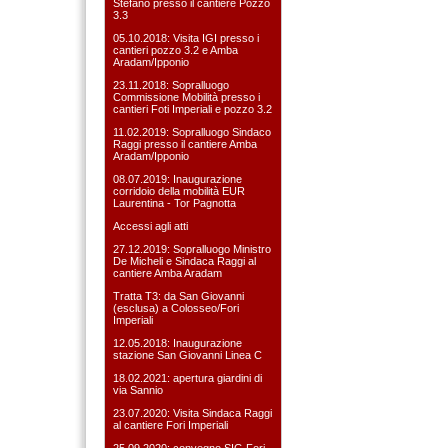
Stefàno presso il cantiere Pozzo
3.3
05.10.2018: Visita IGI presso i
cantieri pozzo 3.2 e Amba
Aradam/Ipponio
23.11.2018: Sopralluogo
Commissione Mobilità presso i
cantieri Foti Imperiali e pozzo 3.2
11.02.2019: Sopralluogo Sindaco
Raggi presso il cantiere Amba
Aradam/Ipponio
08.07.2019: Inaugurazione
corridoio della mobilità EUR
Laurentina - Tor Pagnotta
Accessi agli atti
27.12.2019: Sopralluogo Ministro
De Micheli e Sindaca Raggi al
cantiere Amba Aradam
Tratta T3: da San Giovanni
(esclusa) a Colosseo/Fori
Imperiali
12.05.2018: Inaugurazione
stazione San Giovanni Linea C
18.02.2021: apertura giardini di
via Sannio
23.07.2020: Visita Sindaca Raggi
al cantiere Fori Imperiali
25.09.2020: convegno SIG Fori