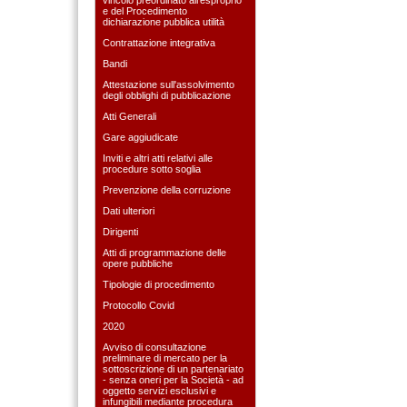
e del Procedimento
dichiarazione pubblica utilità
Contrattazione integrativa
Bandi
Attestazione sull'assolvimento
degli obblighi di pubblicazione
Atti Generali
Gare aggiudicate
Inviti e altri atti relativi alle
procedure sotto soglia
Prevenzione della corruzione
Dati ulteriori
Dirigenti
Atti di programmazione delle
opere pubbliche
Tipologie di procedimento
Protocollo Covid
2020
Avviso di consultazione
preliminare di mercato per la
sottoscrizione di un partenariato
- senza oneri per la Società - ad
oggetto servizi esclusivi e
infungibili mediante procedura