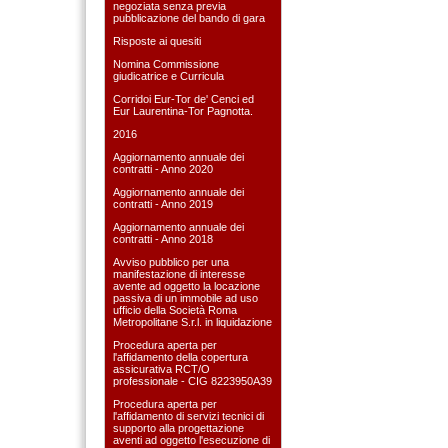
negoziata senza previa
pubblicazione del bando di gara
Risposte ai quesiti
Nomina Commissione
giudicatrice e Curricula
Corridoi Eur-Tor de' Cenci ed
Eur Laurentina-Tor Pagnotta.
2016
Aggiornamento annuale dei
contratti - Anno 2020
Aggiornamento annuale dei
contratti - Anno 2019
Aggiornamento annuale dei
contratti - Anno 2018
Avviso pubblico per una
manifestazione di interesse
avente ad oggetto la locazione
passiva di un immobile ad uso
ufficio della Società Roma
Metropolitane S.r.l. in liquidazione
Procedura aperta per
l'affidamento della copertura
assicurativa RCT/O
professionale - CIG 8223950A39
Procedura aperta per
l'affidamento di servizi tecnici di
supporto alla progettazione
aventi ad oggetto l'esecuzione di