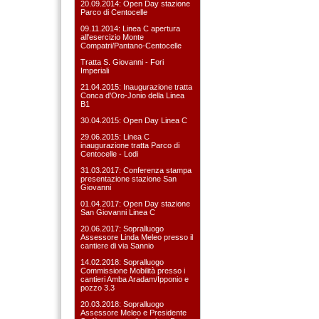
20.09.2014: Open Day stazione
Parco di Centocelle
09.11.2014: Linea C apertura
all'esercizio Monte
Compatri/Pantano-Centocelle
Tratta S. Giovanni - Fori
Imperiali
21.04.2015: Inaugurazione tratta
Conca d'Oro-Jonio della Linea
B1
30.04.2015: Open Day Linea C
29.06.2015: Linea C
inaugurazione tratta Parco di
Centocelle - Lodi
31.03.2017: Conferenza stampa
presentazione stazione San
Giovanni
01.04.2017: Open Day stazione
San Giovanni Linea C
20.06.2017: Sopralluogo
Assessore Linda Meleo presso il
cantiere di via Sannio
14.02.2018: Sopralluogo
Commissione Mobilità presso i
cantieri Amba Aradam/Ipponio e
pozzo 3.3
20.03.2018: Sopralluogo
Assessore Meleo e Presidente