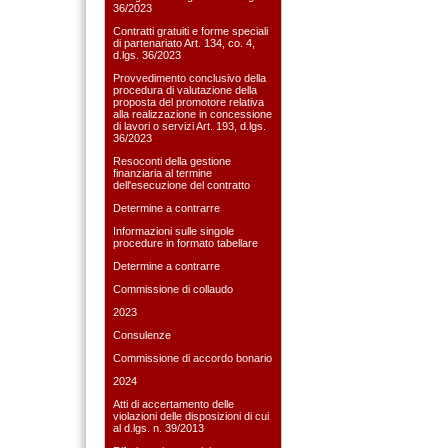
36/2023
Contratti gratuiti e forme speciali
di partenariato Art. 134, co. 4,
d.lgs. 36/2023
Provvedimento conclusivo della
procedura di valutazione della
proposta del promotore relativa
alla realizzazione in concessione
di lavori o servizi Art. 193, d.lgs.
36/2023
Resoconti della gestione
finanziaria al termine
dell'esecuzione del contratto
Determine a contrarre
Informazioni sulle singole
procedure in formato tabellare
Determine a contrarre
Commissione di collaudo
2023
Consulenze
Commissione di accordo bonario
2024
Atti di accertamento delle
violazioni delle disposizioni di cui
al d.lgs. n. 39/2013