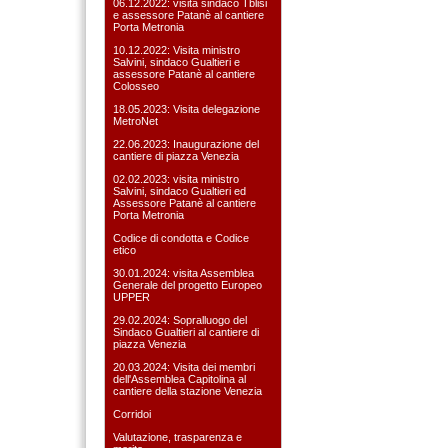
06.12.2022: visita sindaco Tblisi
e assessore Patanè al cantiere
Porta Metronia
10.12.2022: Visita ministro
Salvini, sindaco Gualtieri e
assessore Patanè al cantiere
Colosseo
18.05.2023: Visita delegazione
MetroNet
22.06.2023: Inaugurazione del
cantiere di piazza Venezia
02.02.2023: visita ministro
Salvini, sindaco Gualtieri ed
Assessore Patanè al cantiere
Porta Metronia
Codice di condotta e Codice
etico
30.01.2024: visita Assemblea
Generale del progetto Europeo
UPPER
29.02.2024: Sopralluogo del
Sindaco Gualtieri al cantiere di
piazza Venezia
20.03.2024: Visita dei membri
dell'Assemblea Capitolina al
cantiere della stazione Venezia
Corridoi
Valutazione, trasparenza e