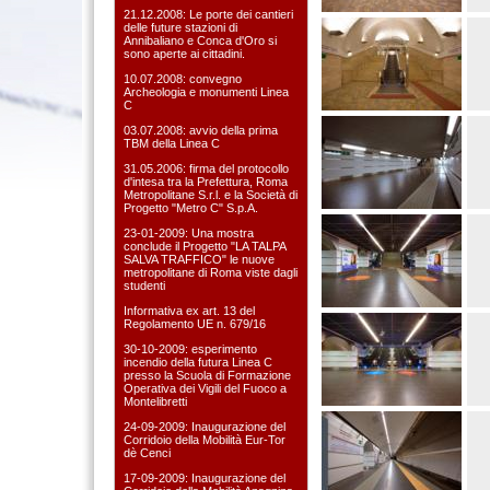
21.12.2008: Le porte dei cantieri
delle future stazioni di
Annibaliano e Conca d'Oro si
sono aperte ai cittadini.
10.07.2008: convegno
Archeologia e monumenti Linea
C
03.07.2008: avvio della prima
TBM della Linea C
31.05.2006: firma del protocollo
d'intesa tra la Prefettura, Roma
Metropolitane S.r.l. e la Società di
Progetto "Metro C" S.p.A.
23-01-2009: Una mostra
conclude il Progetto "LA TALPA
SALVA TRAFFICO" le nuove
metropolitane di Roma viste dagli
studenti
Informativa ex art. 13 del
Regolamento UE n. 679/16
30-10-2009: esperimento
incendio della futura Linea C
presso la Scuola di Formazione
Operativa dei Vigili del Fuoco a
Montelibretti
24-09-2009: Inaugurazione del
Corridoio della Mobilità Eur-Tor
dè Cenci
17-09-2009: Inaugurazione del