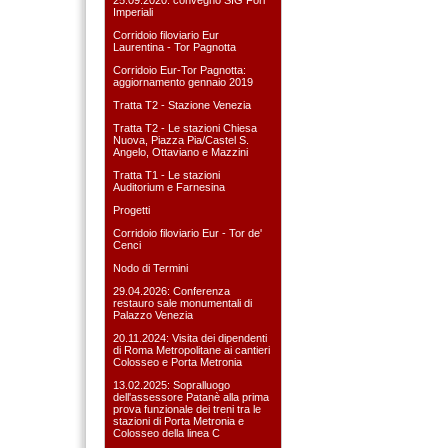
Imperiali
Corridoio filoviario Eur
Laurentina - Tor Pagnotta
Corridoio Eur-Tor Pagnotta:
aggiornamento gennaio 2019
Tratta T2 - Stazione Venezia
Tratta T2 - Le stazioni Chiesa
Nuova, Piazza Pia/Castel S.
Angelo, Ottaviano e Mazzini
Tratta T1 - Le stazioni
Auditorium e Farnesina
Progetti
Corridoio filoviario Eur - Tor de'
Cenci
Nodo di Termini
29.04.2026: Conferenza
restauro sale monumentali di
Palazzo Venezia
20.11.2024: Visita dei dipendenti
di Roma Metropolitane ai cantieri
Colosseo e Porta Metronia
13.02.2025: Sopralluogo
dell'assessore Patanè alla prima
prova funzionale dei treni tra le
stazioni di Porta Metronia e
Colosseo della linea C