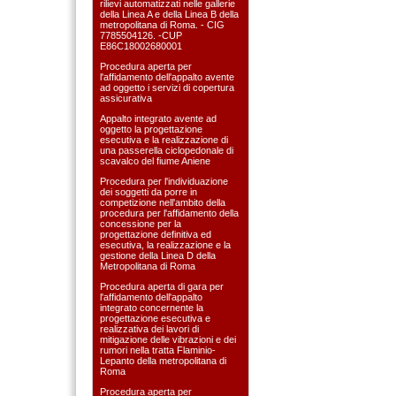
rilievi automatizzati nelle gallerie
della Linea A e della Linea B della
metropolitana di Roma. - CIG
7785504126. -CUP
E86C18002680001
Procedura aperta per
l'affidamento dell'appalto avente
ad oggetto i servizi di copertura
assicurativa
Appalto integrato avente ad
oggetto la progettazione
esecutiva e la realizzazione di
una passerella ciclopedonale di
scavalco del fiume Aniene
Procedura per l'individuazione
dei soggetti da porre in
competizione nell'ambito della
procedura per l'affidamento della
concessione per la
progettazione definitiva ed
esecutiva, la realizzazione e la
gestione della Linea D della
Metropolitana di Roma
Procedura aperta di gara per
l'affidamento dell'appalto
integrato concernente la
progettazione esecutiva e
realizzativa dei lavori di
mitigazione delle vibrazioni e dei
rumori nella tratta Flaminio-
Lepanto della metropolitana di
Roma
Procedura aperta per