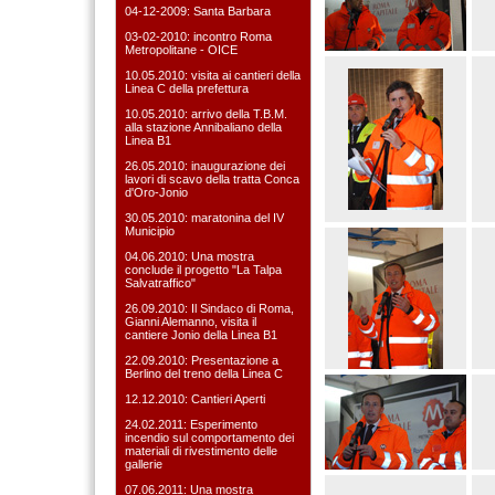
04-12-2009: Santa Barbara
03-02-2010: incontro Roma
Metropolitane - OICE
10.05.2010: visita ai cantieri della
Linea C della prefettura
10.05.2010: arrivo della T.B.M.
alla stazione Annibaliano della
Linea B1
26.05.2010: inaugurazione dei
lavori di scavo della tratta Conca
d'Oro-Jonio
30.05.2010: maratonina del IV
Municipio
04.06.2010: Una mostra
conclude il progetto "La Talpa
Salvatraffico"
26.09.2010: Il Sindaco di Roma,
Gianni Alemanno, visita il
cantiere Jonio della Linea B1
22.09.2010: Presentazione a
Berlino del treno della Linea C
12.12.2010: Cantieri Aperti
24.02.2011: Esperimento
incendio sul comportamento dei
materiali di rivestimento delle
gallerie
07.06.2011: Una mostra