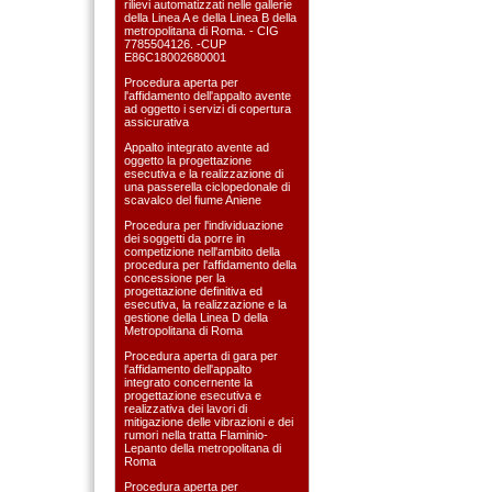
rilievi automatizzati nelle gallerie
della Linea A e della Linea B della
metropolitana di Roma. - CIG
7785504126. -CUP
E86C18002680001
Procedura aperta per
l'affidamento dell'appalto avente
ad oggetto i servizi di copertura
assicurativa
Appalto integrato avente ad
oggetto la progettazione
esecutiva e la realizzazione di
una passerella ciclopedonale di
scavalco del fiume Aniene
Procedura per l'individuazione
dei soggetti da porre in
competizione nell'ambito della
procedura per l'affidamento della
concessione per la
progettazione definitiva ed
esecutiva, la realizzazione e la
gestione della Linea D della
Metropolitana di Roma
Procedura aperta di gara per
l'affidamento dell'appalto
integrato concernente la
progettazione esecutiva e
realizzativa dei lavori di
mitigazione delle vibrazioni e dei
rumori nella tratta Flaminio-
Lepanto della metropolitana di
Roma
Procedura aperta per