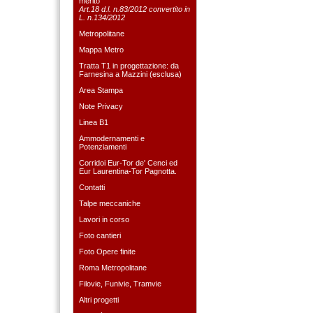
merito
Art.18 d.l. n.83/2012 convertito in
L. n.134/2012
Metropolitane
Mappa Metro
Tratta T1 in progettazione: da
Farnesina a Mazzini (esclusa)
Area Stampa
Note Privacy
Linea B1
Ammodernamenti e
Potenziamenti
Corridoi Eur-Tor de' Cenci ed
Eur Laurentina-Tor Pagnotta.
Contatti
Talpe meccaniche
Lavori in corso
Foto cantieri
Foto Opere finite
Roma Metropolitane
Filovie, Funivie, Tramvie
Altri progetti