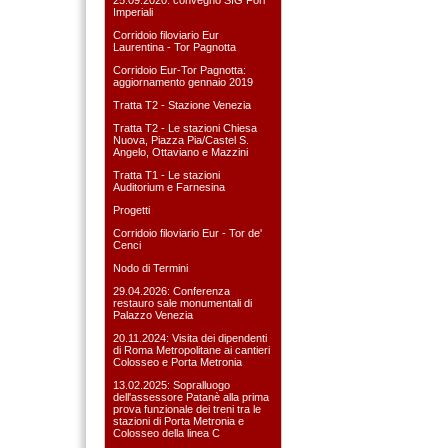
Imperiali
Corridoio filoviario Eur
Laurentina - Tor Pagnotta
Corridoio Eur-Tor Pagnotta:
aggiornamento gennaio 2019
Tratta T2 - Stazione Venezia
Tratta T2 - Le stazioni Chiesa
Nuova, Piazza Pia/Castel S.
Angelo, Ottaviano e Mazzini
Tratta T1 - Le stazioni
Auditorium e Farnesina
Progetti
Corridoio filoviario Eur - Tor de'
Cenci
Nodo di Termini
29.04.2026: Conferenza
restauro sale monumentali di
Palazzo Venezia
20.11.2024: Visita dei dipendenti
di Roma Metropolitane ai cantieri
Colosseo e Porta Metronia
13.02.2025: Sopralluogo
dell'assessore Patanè alla prima
prova funzionale dei treni tra le
stazioni di Porta Metronia e
Colosseo della linea C