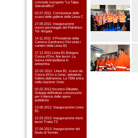
conclude il progetto "La Talpa
Salvatraffico"
02.07.2011: Conclusione dello
scavo delle gallerie della Linea C
27.09.2011: Inaugurazione
nuovo parcheggio del Policlinico
Tor Vergata
14.11.2011: Il Presidente della
Camera Gianfranco Fini visita i
cantieri della Linea B1
17.12.2011:Linea B1 Bologna-
Conca d'Oro, fine lavori. La
nuova metropolitana in
anteprima
22-02-2012: Linea B1, scavo da
Conca d'Oro a Jonio: abbattuto
l'ultimo diaframma. La TBM entra
nella stazione Jonio
02.02.2012:Incontro-Dibattito,
Sviluppi dell'istituto concessorio
per il rilancio delle opere
pubbliche
13.06.2012: Inaugurazione Linea
B1
21.03.2013: Inaugurazione inizio
lavori Tratta T3
17.04.2013: Inaugurazione del
Nodo di Termini