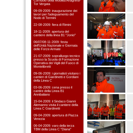
Corridoio della Mobilità Anagnina-
Tor Vergata
09-09-2009: inaugurazione dei
lavori per l'adeguamento del
Nodo di Termini
22-08-2009: fiera di Rimini
18-11-2009: apertura del
cantiere della linea B1 "Jonio"
06/07/08-11-2009: festa
dell'Unità Nazionale e Giornata
delle Forze Armate
21-07-2009: sopralluogo tecnico
presso la Scuola di Formazione
Operativa dei Vigili del Fuoco di
Montelibretti
09-06-2009: i giornalisti visitano i
cantieri di Giardinetti e Gordiani
della Linea C
03-06-2009: cena presso il
cantire della Linea B1
Annibaliano
15-04-2009: il Sindaco Gianni
Alemanno visita il cantiere della
Linea C Giardinetti
09-04-2009: apertura di Piazza
Venezia
06-04-2009: varo della terza
TBM della Linea C "Diana"