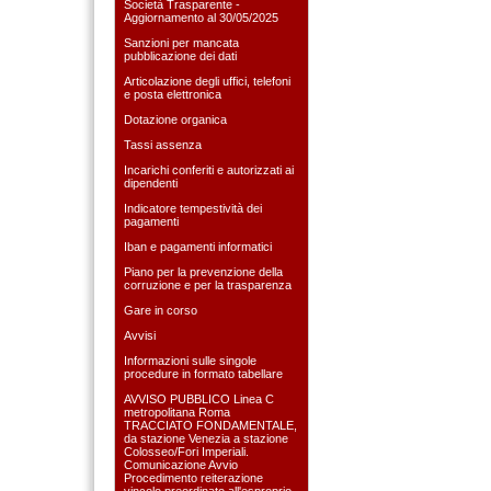
Società Trasparente -
Aggiornamento al 30/05/2025
Sanzioni per mancata
pubblicazione dei dati
Articolazione degli uffici, telefoni
e posta elettronica
Dotazione organica
Tassi assenza
Incarichi conferiti e autorizzati ai
dipendenti
Indicatore tempestività dei
pagamenti
Iban e pagamenti informatici
Piano per la prevenzione della
corruzione e per la trasparenza
Gare in corso
Avvisi
Informazioni sulle singole
procedure in formato tabellare
AVVISO PUBBLICO Linea C
metropolitana Roma
TRACCIATO FONDAMENTALE,
da stazione Venezia a stazione
Colosseo/Fori Imperiali.
Comunicazione Avvio
Procedimento reiterazione
vincolo preordinato all'esproprio