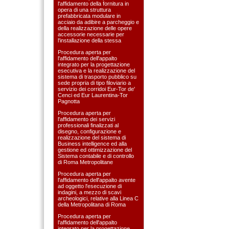
l'affidamento della fornitura in
opera di una struttura
prefabbricata modulare in
acciaio da adibire a parcheggio e
della realizzazione delle opere
accessorie necessarie per
l'installazione della stessa
Procedura aperta per
l'affidamento dell'appalto
integrato per la progettazione
esecutiva e la realizzazione del
sistema di trasporto pubblico su
sede propria di tipo filoviario a
servizio dei corridoi Eur-Tor de'
Cenci ed Eur Laurentina-Tor
Pagnotta
Procedura aperta per
l'affidamento dei servizi
professionali finalizzati al
disegno, configurazione e
realizzazione del sistema di
Business intelligence ed alla
gestione ed ottimizzazione del
Sistema contabile e di controllo
di Roma Metropolitane
Procedura aperta per
l'affidamento dell'appalto avente
ad oggetto l'esecuzione di
indagini, a mezzo di scavi
archeologici, relative alla Linea C
della Metropolitana di Roma
Procedura aperta per
l'affidamento dell'appalto
integrato per la progettazione