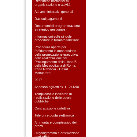
Riferimenti normativi su
organizzazione e attività
Atti amministrativi generali
Dati sui pagamenti
Documenti di programmazione
strategico gestionale
Informazioni sulle singole
procedure in formato tabellare
Procedura aperta per
l'affidamento in concessione
della progettazione esecutiva,
della realizzazione del
Prolungamento della Linea B
della Metropolitana di Roma,
tratta Rebibbia - Casal
Monastero
2017
Accesso agli atti ex. L. 241/90
Tempi costi e indicatori di
realizzazione delle opere
pubbliche
Contrattazione collettiva
Telefoni e posta elettronica
Ammontare complessivo dei
premi
Organigramma e articolazione
degli uffici