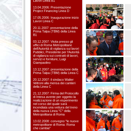
Lavori Linea B1
13.04.2006: Presentazione
Project Financing Linea D
17.05.2006: Inaugurazione inizio
Lavori Linea C
20.11.2007: presentazione della
Prima Talpa (TBM) della Linea
B1
03.12.2007: Visita presso gli
uffici di Roma Metropolitane
dell'Autorità di vigilanza sui lavori
Pubblici, Presidente per l'Autorità
di vigilanza sui contratti di lavori,
servizi e forniture, Luigi
Giampaolino
13.12.2007: presentazione della
Prima Talpa (TBM) della Linea C
20.12.2007: il sindaco Walter
Veltroni alla mensa dei cantieri
della Linea C
21.12.2007: Firma del Protocollo
di Intesa avente per oggetto la
realizzazione di un esperimento
nel corso del quale sarà
incendiata una vettura del treno
della nuova Linea "C" della
Metropolitana di Roma
13.02.2008: convegno "le nuove
metropolitane di Roma: Roma
che cambia"