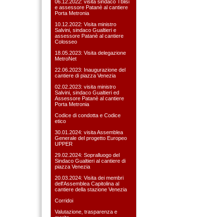
06.12.2022: visita sindaco Tblisi
e assessore Patanè al cantiere
Porta Metronia
10.12.2022: Visita ministro
Salvini, sindaco Gualtieri e
assessore Patanè al cantiere
Colosseo
18.05.2023: Visita delegazione
MetroNet
22.06.2023: Inaugurazione del
cantiere di piazza Venezia
02.02.2023: visita ministro
Salvini, sindaco Gualtieri ed
Assessore Patanè al cantiere
Porta Metronia
Codice di condotta e Codice
etico
30.01.2024: visita Assemblea
Generale del progetto Europeo
UPPER
29.02.2024: Sopralluogo del
Sindaco Gualtieri al cantiere di
piazza Venezia
20.03.2024: Visita dei membri
dell'Assemblea Capitolina al
cantiere della stazione Venezia
Corridoi
Valutazione, trasparenza e