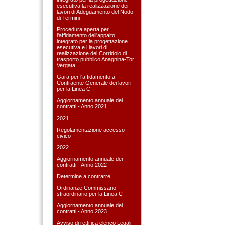
esecutiva la realizzazione dei
lavori di Adeguamento del Nodo
di Termini
Procedura aperta per
l'affidamento dell'appalto
integrato per la progettazione
esecutiva e i lavori di
realizzazione del Corridoio di
trasporto pubblico Anagnina-Tor
Vergata
Gara per l'affidamento a
Contraente Generale dei lavori
per la Linea C
Aggiornamento annuale dei
contratti - Anno 2021
2021
Regolamentazione accesso
civico
2022
Aggiornamento annuale dei
contratti - Anno 2022
Determine a contrarre
Ordinanze Commissario
straordinario per la Linea C
Aggiornamento annuale dei
contratti - Anno 2023
Avviso di rettifica elenco Legali