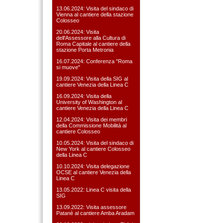
13.06.2024: Visita del sindaco di
Vienna al cantiere della stazione
Colosseo
20.06.2024: Visita
dell'Assessore alla Cultura di
Roma Capitale al cantiere della
stazione Porta Metronia
16.07.2024: Conferenza "Roma
si muove"
19.09.2024: Visita della SIG al
cantiere Venezia della Linea C
16.09.2024: Visita della
University of Washington al
cantiere Venezia della Linea C
12.04.2024: Visita dei membri
della Commissione Mobilità al
cantiere Colosseo
10.05.2024: Visita del sindaco di
New York al cantiere Colosseo
della Linea C
10.10.2024: Visita delegazione
OCSE al cantiere Venezia della
Linea C
13.05.2022: Linea C visita della
SIG
13.09.2022: Visita assessore
Patanè al cantiere Amba Aradam