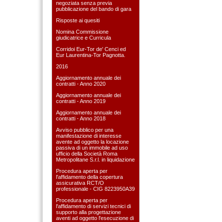
negoziata senza previa
pubblicazione del bando di gara
Risposte ai quesiti
Nomina Commissione
giudicatrice e Curricula
Corridoi Eur-Tor de' Cenci ed
Eur Laurentina-Tor Pagnotta.
2016
Aggiornamento annuale dei
contratti - Anno 2020
Aggiornamento annuale dei
contratti - Anno 2019
Aggiornamento annuale dei
contratti - Anno 2018
Avviso pubblico per una
manifestazione di interesse
avente ad oggetto la locazione
passiva di un immobile ad uso
ufficio della Società Roma
Metropolitane S.r.l. in liquidazione
Procedura aperta per
l'affidamento della copertura
assicurativa RCT/O
professionale - CIG 8223950A39
Procedura aperta per
l'affidamento di servizi tecnici di
supporto alla progettazione
aventi ad oggetto l'esecuzione di