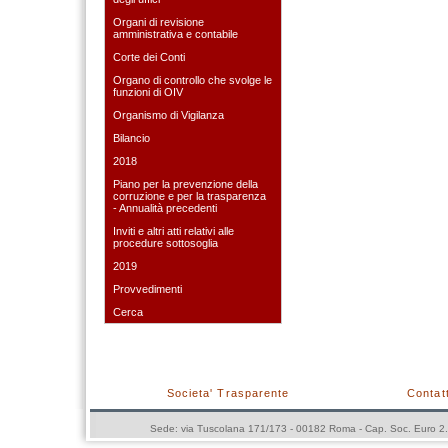
Organi di revisione
amministrativa e contabile
Corte dei Conti
Organo di controllo che svolge le
funzioni di OIV
Organismo di Vigilanza
Bilancio
2018
Piano per la prevenzione della
corruzione e per la trasparenza
- Annualità precedenti
Inviti e altri atti relativi alle
procedure sottosoglia
2019
Provvedimenti
Cerca
Societa' Trasparente
Contatt
Sede: via Tuscolana 171/173 - 00182 Roma - Cap. Soc. Euro 2.