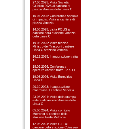
27.03.2025: Visita Società
Giubileo 2025 al cantiere di
piazza Venezia della Linea C
10.04.2025: Conferenza Annuale
di Impacts. Visita al cantiere di
piazza Venezia
14.05.2025: visita POLIS al
cantiere della stazione Venezia
della Linea C
19.08.2025: Visita tecnica
Ministro dei Trasporti cantiere
Linea C stazione Venezia
16.12.2025: Inaugurazione tratta
T3
18.02.2026: Conferenza
apertura cantieri tratta T2 e T1
19.03.2026: Visita Eurocities
Linea C
20.10.2023: Inaugurazione
macrofase 1 cantiere Venezia
23.05.2024: Visita della stampa
estera al cantiere Venezia della
Linea C
05.06.2024: Visita comitato
Metronet al cantiere della
stazione Porta Metronia
12.06.2024: Visita CIFI al
cantiere della stazione Colosseo