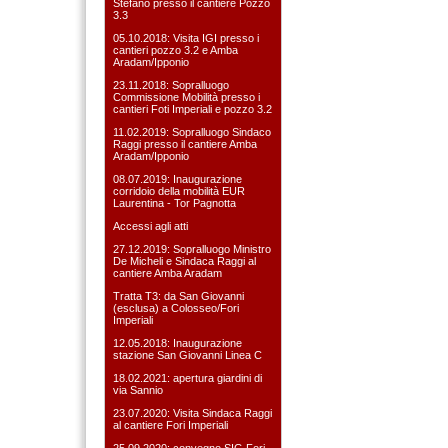
Stefàno presso il cantiere Pozzo
3.3
05.10.2018: Visita IGI presso i
cantieri pozzo 3.2 e Amba
Aradam/Ipponio
23.11.2018: Sopralluogo
Commissione Mobilità presso i
cantieri Foti Imperiali e pozzo 3.2
11.02.2019: Sopralluogo Sindaco
Raggi presso il cantiere Amba
Aradam/Ipponio
08.07.2019: Inaugurazione
corridoio della mobilità EUR
Laurentina - Tor Pagnotta
Accessi agli atti
27.12.2019: Sopralluogo Ministro
De Micheli e Sindaca Raggi al
cantiere Amba Aradam
Tratta T3: da San Giovanni
(esclusa) a Colosseo/Fori
Imperiali
12.05.2018: Inaugurazione
stazione San Giovanni Linea C
18.02.2021: apertura giardini di
via Sannio
23.07.2020: Visita Sindaca Raggi
al cantiere Fori Imperiali
25.09.2020: convegno SIG Fori