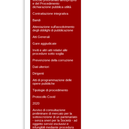
e del Procedimento
dichiarazione pubblica utilità
Contrattazione integrativa
Bandi
Attestazione sull'assolvimento
degli obblighi di pubblicazione
Atti Generali
Gare aggiudicate
Inviti e altri atti relativi alle
procedure sotto soglia
Prevenzione della corruzione
Dati ulteriori
Dirigenti
Atti di programmazione delle
opere pubbliche
Tipologie di procedimento
Protocollo Covid
2020
Avviso di consultazione
preliminare di mercato per la
sottoscrizione di un partenariato
- senza oneri per la Società - ad
oggetto servizi esclusivi e
infungibili mediante procedura