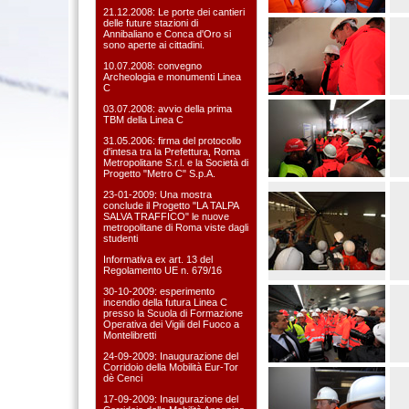
21.12.2008: Le porte dei cantieri
delle future stazioni di
Annibaliano e Conca d'Oro si
sono aperte ai cittadini.
10.07.2008: convegno
Archeologia e monumenti Linea
C
03.07.2008: avvio della prima
TBM della Linea C
31.05.2006: firma del protocollo
d'intesa tra la Prefettura, Roma
Metropolitane S.r.l. e la Società di
Progetto "Metro C" S.p.A.
23-01-2009: Una mostra
conclude il Progetto "LA TALPA
SALVA TRAFFICO" le nuove
metropolitane di Roma viste dagli
studenti
Informativa ex art. 13 del
Regolamento UE n. 679/16
30-10-2009: esperimento
incendio della futura Linea C
presso la Scuola di Formazione
Operativa dei Vigili del Fuoco a
Montelibretti
24-09-2009: Inaugurazione del
Corridoio della Mobilità Eur-Tor
dè Cenci
17-09-2009: Inaugurazione del