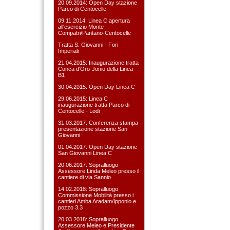
20.09.2014: Open Day stazione
Parco di Centocelle
09.11.2014: Linea C apertura
all'esercizio Monte
Compatri/Pantano-Centocelle
Tratta S. Giovanni - Fori
Imperiali
21.04.2015: Inaugurazione tratta
Conca d'Oro-Jonio della Linea
B1
30.04.2015: Open Day Linea C
29.06.2015: Linea C
inaugurazione tratta Parco di
Centocelle - Lodi
31.03.2017: Conferenza stampa
presentazione stazione San
Giovanni
01.04.2017: Open Day stazione
San Giovanni Linea C
20.06.2017: Sopralluogo
Assessore Linda Meleo presso il
cantiere di via Sannio
14.02.2018: Sopralluogo
Commissione Mobilità presso i
cantieri Amba Aradam/Ipponio e
pozzo 3.3
20.03.2018: Sopralluogo
Assessore Meleo e Presidente