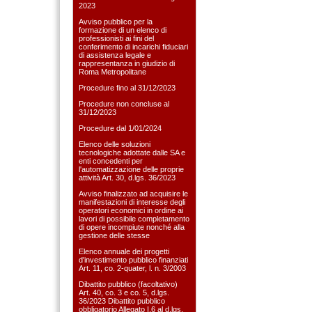
2023
Avviso pubblico per la
formazione di un elenco di
professionisti ai fini del
conferimento di incarichi fiduciari
di assistenza legale e
rappresentanza in giudizio di
Roma Metropolitane
Procedure fino al 31/12/2023
Procedure non concluse al
31/12/2023
Procedure dal 1/01/2024
Elenco delle soluzioni
tecnologiche adottate dalle SA e
enti concedenti per
l'automatizzazione delle proprie
attività Art. 30, d.lgs. 36/2023
Avviso finalizzato ad acquisire le
manifestazioni di interesse degli
operatori economici in ordine ai
lavori di possibile completamento
di opere incompiute nonché alla
gestione delle stesse
Elenco annuale dei progetti
d'investimento pubblico finanziati
Art. 11, co. 2-quater, l. n. 3/2003
Dibattito pubblico (facoltativo)
Art. 40, co. 3 e co. 5, d.lgs.
36/2023 Dibattito pubblico
obbligatorio Allegato I.6 al d.lgs.