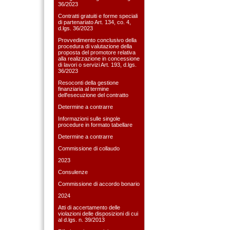
36/2023
Contratti gratuiti e forme speciali
di partenariato Art. 134, co. 4,
d.lgs. 36/2023
Provvedimento conclusivo della
procedura di valutazione della
proposta del promotore relativa
alla realizzazione in concessione
di lavori o servizi Art. 193, d.lgs.
36/2023
Resoconti della gestione
finanziaria al termine
dell'esecuzione del contratto
Determine a contrarre
Informazioni sulle singole
procedure in formato tabellare
Determine a contrarre
Commissione di collaudo
2023
Consulenze
Commissione di accordo bonario
2024
Atti di accertamento delle
violazioni delle disposizioni di cui
al d.lgs. n. 39/2013