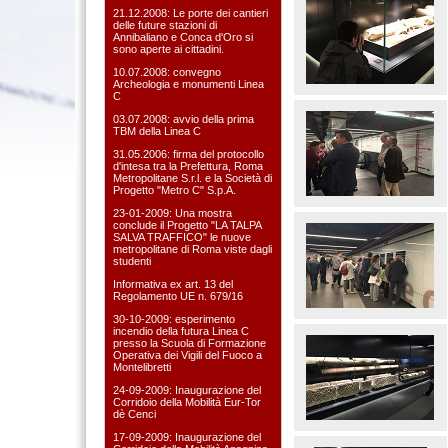
21.12.2008: Le porte dei cantieri
delle future stazioni di
Annibaliano e Conca d'Oro si
sono aperte ai cittadini.
10.07.2008: convegno
Archeologia e monumenti Linea
C
03.07.2008: avvio della prima
TBM della Linea C
31.05.2006: firma del protocollo
d'intesa tra la Prefettura, Roma
Metropolitane S.r.l. e la Società di
Progetto "Metro C" S.p.A.
23-01-2009: Una mostra
conclude il Progetto "LA TALPA
SALVA TRAFFICO" le nuove
metropolitane di Roma viste dagli
studenti
Informativa ex art. 13 del
Regolamento UE n. 679/16
30-10-2009: esperimento
incendio della futura Linea C
presso la Scuola di Formazione
Operativa dei Vigili del Fuoco a
Montelibretti
24-09-2009: Inaugurazione del
Corridoio della Mobilità Eur-Tor
dè Cenci
17-09-2009: Inaugurazione del