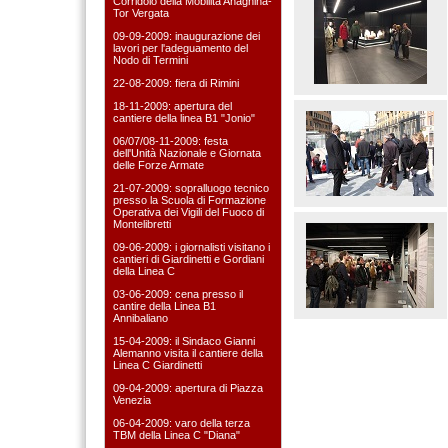
Corridoio della Mobilità Anagnina-
Tor Vergata
09-09-2009: inaugurazione dei
lavori per l'adeguamento del
Nodo di Termini
22-08-2009: fiera di Rimini
18-11-2009: apertura del
cantiere della linea B1 "Jonio"
06/07/08-11-2009: festa
dell'Unità Nazionale e Giornata
delle Forze Armate
21-07-2009: sopralluogo tecnico
presso la Scuola di Formazione
Operativa dei Vigili del Fuoco di
Montelibretti
09-06-2009: i giornalisti visitano i
cantieri di Giardinetti e Gordiani
della Linea C
03-06-2009: cena presso il
cantire della Linea B1
Annibaliano
15-04-2009: il Sindaco Gianni
Alemanno visita il cantiere della
Linea C Giardinetti
09-04-2009: apertura di Piazza
Venezia
06-04-2009: varo della terza
TBM della Linea C "Diana"