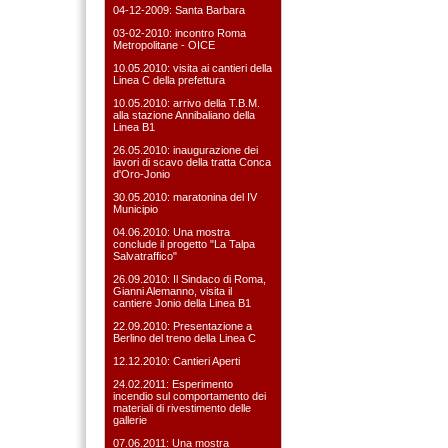
04-12-2009: Santa Barbara
03-02-2010: incontro Roma
Metropolitane - OICE
10.05.2010: visita ai cantieri della
Linea C della prefettura
10.05.2010: arrivo della T.B.M.
alla stazione Annibaliano della
Linea B1
26.05.2010: inaugurazione dei
lavori di scavo della tratta Conca
d'Oro-Jonio
30.05.2010: maratonina del IV
Municipio
04.06.2010: Una mostra
conclude il progetto "La Talpa
Salvatraffico"
26.09.2010: Il Sindaco di Roma,
Gianni Alemanno, visita il
cantiere Jonio della Linea B1
22.09.2010: Presentazione a
Berlino del treno della Linea C
12.12.2010: Cantieri Aperti
24.02.2011: Esperimento
incendio sul comportamento dei
materiali di rivestimento delle
gallerie
07.06.2011: Una mostra