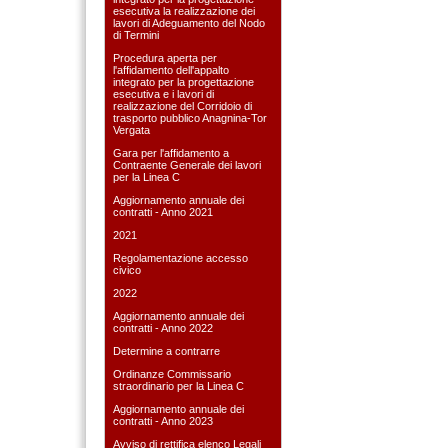
esecutiva la realizzazione dei
lavori di Adeguamento del Nodo
di Termini
Procedura aperta per
l'affidamento dell'appalto
integrato per la progettazione
esecutiva e i lavori di
realizzazione del Corridoio di
trasporto pubblico Anagnina-Tor
Vergata
Gara per l'affidamento a
Contraente Generale dei lavori
per la Linea C
Aggiornamento annuale dei
contratti - Anno 2021
2021
Regolamentazione accesso
civico
2022
Aggiornamento annuale dei
contratti - Anno 2022
Determine a contrarre
Ordinanze Commissario
straordinario per la Linea C
Aggiornamento annuale dei
contratti - Anno 2023
Avviso di rettifica elenco Legali