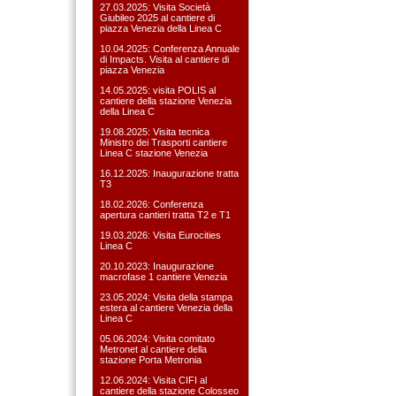
27.03.2025: Visita Società
Giubileo 2025 al cantiere di
piazza Venezia della Linea C
10.04.2025: Conferenza Annuale
di Impacts. Visita al cantiere di
piazza Venezia
14.05.2025: visita POLIS al
cantiere della stazione Venezia
della Linea C
19.08.2025: Visita tecnica
Ministro dei Trasporti cantiere
Linea C stazione Venezia
16.12.2025: Inaugurazione tratta
T3
18.02.2026: Conferenza
apertura cantieri tratta T2 e T1
19.03.2026: Visita Eurocities
Linea C
20.10.2023: Inaugurazione
macrofase 1 cantiere Venezia
23.05.2024: Visita della stampa
estera al cantiere Venezia della
Linea C
05.06.2024: Visita comitato
Metronet al cantiere della
stazione Porta Metronia
12.06.2024: Visita CIFI al
cantiere della stazione Colosseo