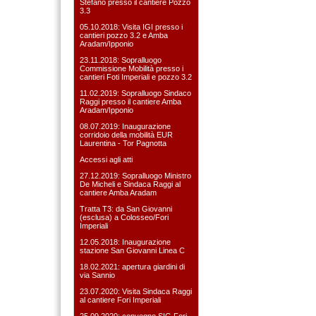
Stefàno presso il cantiere Pozzo
3.3
05.10.2018: Visita IGI presso i
cantieri pozzo 3.2 e Amba
Aradam/Ipponio
23.11.2018: Sopralluogo
Commissione Mobilità presso i
cantieri Foti Imperiali e pozzo 3.2
11.02.2019: Sopralluogo Sindaco
Raggi presso il cantiere Amba
Aradam/Ipponio
08.07.2019: Inaugurazione
corridoio della mobilità EUR
Laurentina - Tor Pagnotta
Accessi agli atti
27.12.2019: Sopralluogo Ministro
De Micheli e Sindaca Raggi al
cantiere Amba Aradam
Tratta T3: da San Giovanni
(esclusa) a Colosseo/Fori
Imperiali
12.05.2018: Inaugurazione
stazione San Giovanni Linea C
18.02.2021: apertura giardini di
via Sannio
23.07.2020: Visita Sindaca Raggi
al cantiere Fori Imperiali
25.09.2020: convegno SIG Fori