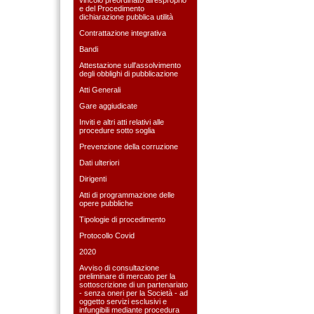
e del Procedimento
dichiarazione pubblica utilità
Contrattazione integrativa
Bandi
Attestazione sull'assolvimento
degli obblighi di pubblicazione
Atti Generali
Gare aggiudicate
Inviti e altri atti relativi alle
procedure sotto soglia
Prevenzione della corruzione
Dati ulteriori
Dirigenti
Atti di programmazione delle
opere pubbliche
Tipologie di procedimento
Protocollo Covid
2020
Avviso di consultazione
preliminare di mercato per la
sottoscrizione di un partenariato
- senza oneri per la Società - ad
oggetto servizi esclusivi e
infungibili mediante procedura