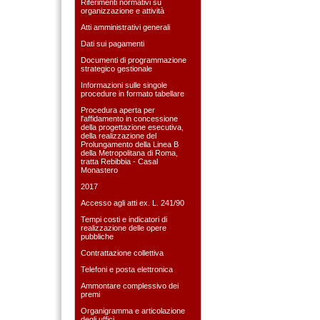
Riferimenti normativi su
organizzazione e attività
Atti amministrativi generali
Dati sui pagamenti
Documenti di programmazione
strategico gestionale
Informazioni sulle singole
procedure in formato tabellare
Procedura aperta per
l'affidamento in concessione
della progettazione esecutiva,
della realizzazione del
Prolungamento della Linea B
della Metropolitana di Roma,
tratta Rebibbia - Casal
Monastero
2017
Accesso agli atti ex. L. 241/90
Tempi costi e indicatori di
realizzazione delle opere
pubbliche
Contrattazione collettiva
Telefoni e posta elettronica
Ammontare complessivo dei
premi
Organigramma e articolazione
degli uffici