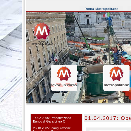
Roma Metropolitane
01.04.2017: Op
14.02.2005: Presentazione
Bando di Gara Linea C
26.10.2005: Inaugurazione