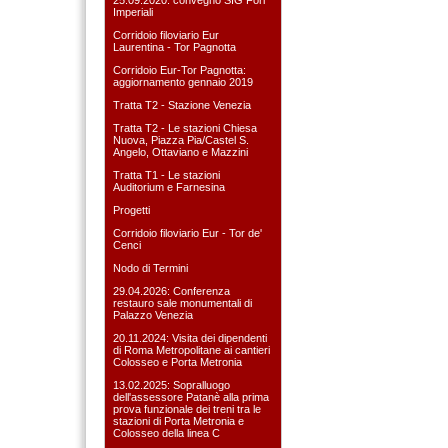
Imperiali
Corridoio filoviario Eur
Laurentina - Tor Pagnotta
Corridoio Eur-Tor Pagnotta:
aggiornamento gennaio 2019
Tratta T2 - Stazione Venezia
Tratta T2 - Le stazioni Chiesa
Nuova, Piazza Pia/Castel S.
Angelo, Ottaviano e Mazzini
Tratta T1 - Le stazioni
Auditorium e Farnesina
Progetti
Corridoio filoviario Eur - Tor de'
Cenci
Nodo di Termini
29.04.2026: Conferenza
restauro sale monumentali di
Palazzo Venezia
20.11.2024: Visita dei dipendenti
di Roma Metropolitane ai cantieri
Colosseo e Porta Metronia
13.02.2025: Sopralluogo
dell'assessore Patanè alla prima
prova funzionale dei treni tra le
stazioni di Porta Metronia e
Colosseo della linea C