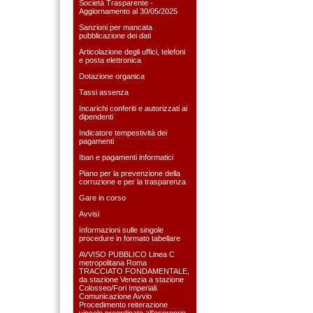
Società Trasparente -
Aggiornamento al 30/05/2025
Sanzioni per mancata
pubblicazione dei dati
Articolazione degli uffici, telefoni
e posta elettronica
Dotazione organica
Tassi assenza
Incarichi conferiti e autorizzati ai
dipendenti
Indicatore tempestività dei
pagamenti
Iban e pagamenti informatici
Piano per la prevenzione della
corruzione e per la trasparenza
Gare in corso
Avvisi
Informazioni sulle singole
procedure in formato tabellare
AVVISO PUBBLICO Linea C
metropolitana Roma
TRACCIATO FONDAMENTALE,
da stazione Venezia a stazione
Colosseo/Fori Imperiali.
Comunicazione Avvio
Procedimento reiterazione
vincolo preordinato all'esproprio