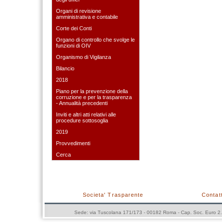
Organi di revisione
amministrativa e contabile
Corte dei Conti
Organo di controllo che svolge le
funzioni di OIV
Organismo di Vigilanza
Bilancio
2018
Piano per la prevenzione della
corruzione e per la trasparenza
- Annualità precedenti
Inviti e altri atti relativi alle
procedure sottosoglia
2019
Provvedimenti
Cerca
Societa' Trasparente
Contatt
Sede: via Tuscolana 171/173 - 00182 Roma - Cap. Soc. Euro 2.