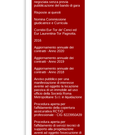
negoziata senza previa
pubblicazione del bando di gara
Risposte ai quesiti
Nomina Commissione
giudicatrice e Curricula
Corridoi Eur-Tor de' Cenci ed
Eur Laurentina-Tor Pagnotta.
2016
Aggiornamento annuale dei
contratti - Anno 2020
Aggiornamento annuale dei
contratti - Anno 2019
Aggiornamento annuale dei
contratti - Anno 2018
Avviso pubblico per una
manifestazione di interesse
avente ad oggetto la locazione
passiva di un immobile ad uso
ufficio della Società Roma
Metropolitane S.r.l. in liquidazione
Procedura aperta per
l'affidamento della copertura
assicurativa RCT/O
professionale - CIG 8223950A39
Procedura aperta per
l'affidamento di servizi tecnici di
supporto alla progettazione
aventi ad oggetto l'esecuzione di