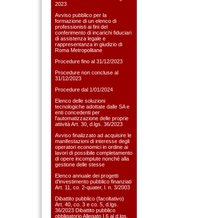
2023
Avviso pubblico per la
formazione di un elenco di
professionisti ai fini del
conferimento di incarichi fiduciari
di assistenza legale e
rappresentanza in giudizio di
Roma Metropolitane
Procedure fino al 31/12/2023
Procedure non concluse al
31/12/2023
Procedure dal 1/01/2024
Elenco delle soluzioni
tecnologiche adottate dalle SA e
enti concedenti per
l'automatizzazione delle proprie
attività Art. 30, d.lgs. 36/2023
Avviso finalizzato ad acquisire le
manifestazioni di interesse degli
operatori economici in ordine ai
lavori di possibile completamento
di opere incompiute nonché alla
gestione delle stesse
Elenco annuale dei progetti
d'investimento pubblico finanziati
Art. 11, co. 2-quater, l. n. 3/2003
Dibattito pubblico (facoltativo)
Art. 40, co. 3 e co. 5, d.lgs.
36/2023 Dibattito pubblico
obbligatorio Allegato I.6 al d.lgs.