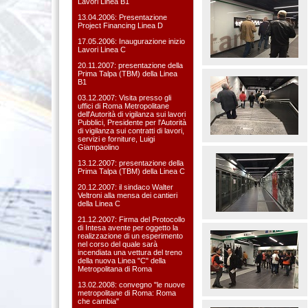
Lavori Linea B1
13.04.2006: Presentazione
Project Financing Linea D
17.05.2006: Inaugurazione inizio
Lavori Linea C
20.11.2007: presentazione della
Prima Talpa (TBM) della Linea
B1
03.12.2007: Visita presso gli
uffici di Roma Metropolitane
dell'Autorità di vigilanza sui lavori
Pubblici, Presidente per l'Autorità
di vigilanza sui contratti di lavori,
servizi e forniture, Luigi
Giampaolino
13.12.2007: presentazione della
Prima Talpa (TBM) della Linea C
20.12.2007: il sindaco Walter
Veltroni alla mensa dei cantieri
della Linea C
21.12.2007: Firma del Protocollo
di Intesa avente per oggetto la
realizzazione di un esperimento
nel corso del quale sarà
incendiata una vettura del treno
della nuova Linea "C" della
Metropolitana di Roma
13.02.2008: convegno "le nuove
metropolitane di Roma: Roma
che cambia"