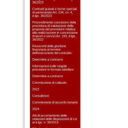
36/2023
Contratti gratuiti e forme speciali
di partenariato Art. 134, co. 4,
d.lgs. 36/2023
Provvedimento conclusivo della
procedura di valutazione della
proposta del promotore relativa
alla realizzazione in concessione
di lavori o servizi Art. 193, d.lgs.
36/2023
Resoconti della gestione
finanziaria al termine
dell'esecuzione del contratto
Determine a contrarre
Informazioni sulle singole
procedure in formato tabellare
Determine a contrarre
Commissione di collaudo
2023
Consulenze
Commissione di accordo bonario
2024
Atti di accertamento delle
violazioni delle disposizioni di cui
al d.lgs. n. 39/2013