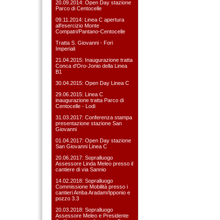
20.09.2014: Open Day stazione
Parco di Centocelle
09.11.2014: Linea C apertura
all'esercizio Monte
Compatri/Pantano-Centocelle
Tratta S. Giovanni - Fori
Imperiali
21.04.2015: Inaugurazione tratta
Conca d'Oro-Jonio della Linea
B1
30.04.2015: Open Day Linea C
29.06.2015: Linea C
inaugurazione tratta Parco di
Centocelle - Lodi
31.03.2017: Conferenza stampa
presentazione stazione San
Giovanni
01.04.2017: Open Day stazione
San Giovanni Linea C
20.06.2017: Sopralluogo
Assessore Linda Meleo presso il
cantiere di via Sannio
14.02.2018: Sopralluogo
Commissione Mobilità presso i
cantieri Amba Aradam/Ipponio e
pozzo 3.3
20.03.2018: Sopralluogo
Assessore Meleo e Presidente