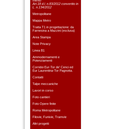
merito
Art.18 d.l. n.83/2012 convertito in
L. n.134/2012
Metropolitane
Mappa Metro
Tratta T1 in progettazione: da
Farnesina a Mazzini (esclusa)
Area Stampa
Note Privacy
Linea B1
Ammodernamenti e
Potenziamenti
Corridoi Eur-Tor de' Cenci ed
Eur Laurentina-Tor Pagnotta.
Contatti
Talpe meccaniche
Lavori in corso
Foto cantieri
Foto Opere finite
Roma Metropolitane
Filovie, Funivie, Tramvie
Altri progetti