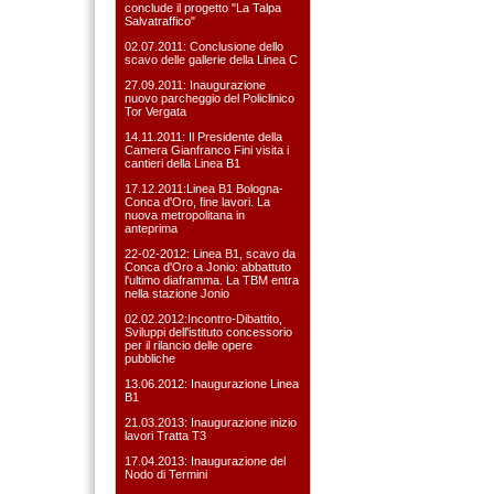
conclude il progetto "La Talpa
Salvatraffico"
02.07.2011: Conclusione dello
scavo delle gallerie della Linea C
27.09.2011: Inaugurazione
nuovo parcheggio del Policlinico
Tor Vergata
14.11.2011: Il Presidente della
Camera Gianfranco Fini visita i
cantieri della Linea B1
17.12.2011:Linea B1 Bologna-
Conca d'Oro, fine lavori. La
nuova metropolitana in
anteprima
22-02-2012: Linea B1, scavo da
Conca d'Oro a Jonio: abbattuto
l'ultimo diaframma. La TBM entra
nella stazione Jonio
02.02.2012:Incontro-Dibattito,
Sviluppi dell'istituto concessorio
per il rilancio delle opere
pubbliche
13.06.2012: Inaugurazione Linea
B1
21.03.2013: Inaugurazione inizio
lavori Tratta T3
17.04.2013: Inaugurazione del
Nodo di Termini