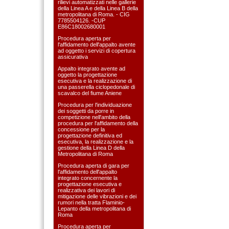
rilievi automatizzati nelle gallerie
della Linea A e della Linea B della
metropolitana di Roma. - CIG
7785504126. -CUP
E86C18002680001
Procedura aperta per
l'affidamento dell'appalto avente
ad oggetto i servizi di copertura
assicurativa
Appalto integrato avente ad
oggetto la progettazione
esecutiva e la realizzazione di
una passerella ciclopedonale di
scavalco del fiume Aniene
Procedura per l'individuazione
dei soggetti da porre in
competizione nell'ambito della
procedura per l'affidamento della
concessione per la
progettazione definitiva ed
esecutiva, la realizzazione e la
gestione della Linea D della
Metropolitana di Roma
Procedura aperta di gara per
l'affidamento dell'appalto
integrato concernente la
progettazione esecutiva e
realizzativa dei lavori di
mitigazione delle vibrazioni e dei
rumori nella tratta Flaminio-
Lepanto della metropolitana di
Roma
Procedura aperta per