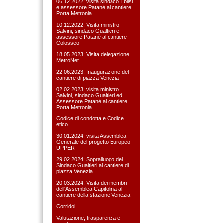
06.12.2022: visita sindaco Tblisi
e assessore Patanè al cantiere
Porta Metronia
10.12.2022: Visita ministro
Salvini, sindaco Gualtieri e
assessore Patanè al cantiere
Colosseo
18.05.2023: Visita delegazione
MetroNet
22.06.2023: Inaugurazione del
cantiere di piazza Venezia
02.02.2023: visita ministro
Salvini, sindaco Gualtieri ed
Assessore Patanè al cantiere
Porta Metronia
Codice di condotta e Codice
etico
30.01.2024: visita Assemblea
Generale del progetto Europeo
UPPER
29.02.2024: Sopralluogo del
Sindaco Gualtieri al cantiere di
piazza Venezia
20.03.2024: Visita dei membri
dell'Assemblea Capitolina al
cantiere della stazione Venezia
Corridoi
Valutazione, trasparenza e