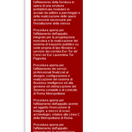
l'affidamento della fornitura in
opera di una struttura
prefabbricata modulare in
acciaio da adibire a parcheggio e
della realizzazione delle opere
accessorie necessarie per
l'installazione della stessa
Procedura aperta per
l'affidamento dell'appalto
integrato per la progettazione
esecutiva e la realizzazione del
sistema di trasporto pubblico su
sede propria di tipo filoviario a
servizio dei corridoi Eur-Tor de'
Cenci ed Eur Laurentina-Tor
Pagnotta
Procedura aperta per
l'affidamento dei servizi
professionali finalizzati al
disegno, configurazione e
realizzazione del sistema di
Business intelligence ed alla
gestione ed ottimizzazione del
Sistema contabile e di controllo
di Roma Metropolitane
Procedura aperta per
l'affidamento dell'appalto avente
ad oggetto l'esecuzione di
indagini, a mezzo di scavi
archeologici, relative alla Linea C
della Metropolitana di Roma
Procedura aperta per
l'affidamento dell'appalto
integrato per la progettazione