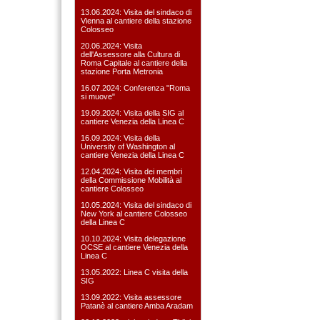
13.06.2024: Visita del sindaco di
Vienna al cantiere della stazione
Colosseo
20.06.2024: Visita
dell'Assessore alla Cultura di
Roma Capitale al cantiere della
stazione Porta Metronia
16.07.2024: Conferenza "Roma
si muove"
19.09.2024: Visita della SIG al
cantiere Venezia della Linea C
16.09.2024: Visita della
University of Washington al
cantiere Venezia della Linea C
12.04.2024: Visita dei membri
della Commissione Mobilità al
cantiere Colosseo
10.05.2024: Visita del sindaco di
New York al cantiere Colosseo
della Linea C
10.10.2024: Visita delegazione
OCSE al cantiere Venezia della
Linea C
13.05.2022: Linea C visita della
SIG
13.09.2022: Visita assessore
Patanè al cantiere Amba Aradam