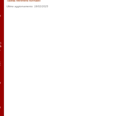
Tabella riferimenti normativi
Ultimo aggiornamento: 18/02/2025
o
i
tà
,
a
C
o
e