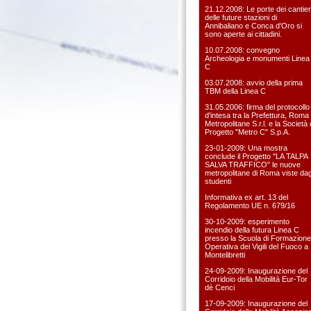
21.12.2008: Le porte dei cantier
delle future stazioni di
Annibaliano e Conca d'Oro si
sono aperte ai cittadini.
10.07.2008: convegno
Archeologia e monumenti Linea
C
03.07.2008: avvio della prima
TBM della Linea C
31.05.2006: firma del protocollo
d'intesa tra la Prefettura, Roma
Metropolitane S.r.l. e la Società 
Progetto "Metro C" S.p.A.
23-01-2009: Una mostra
conclude il Progetto "LA TALPA
SALVA TRAFFICO" le nuove
metropolitane di Roma viste dag
studenti
Informativa ex art. 13 del
Regolamento UE n. 679/16
30-10-2009: esperimento
incendio della futura Linea C
presso la Scuola di Formazione
Operativa dei Vigili del Fuoco a
Montelibretti
24-09-2009: Inaugurazione del
Corridoio della Mobilità Eur-Tor
dè Cenci
17-09-2009: Inaugurazione del