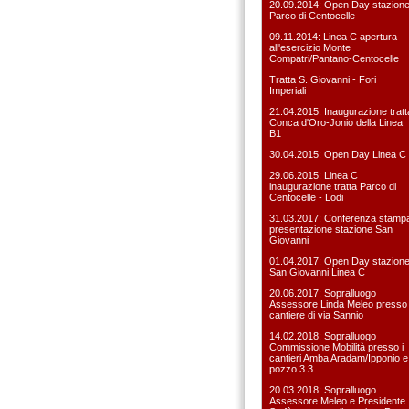
20.09.2014: Open Day stazion
Parco di Centocelle
09.11.2014: Linea C apertura
all'esercizio Monte
Compatri/Pantano-Centocelle
Tratta S. Giovanni - Fori
Imperiali
21.04.2015: Inaugurazione tratt
Conca d'Oro-Jonio della Linea
B1
30.04.2015: Open Day Linea C
29.06.2015: Linea C
inaugurazione tratta Parco di
Centocelle - Lodi
31.03.2017: Conferenza stamp
presentazione stazione San
Giovanni
01.04.2017: Open Day stazion
San Giovanni Linea C
20.06.2017: Sopralluogo
Assessore Linda Meleo presso i
cantiere di via Sannio
14.02.2018: Sopralluogo
Commissione Mobilità presso i
cantieri Amba Aradam/Ipponio e
pozzo 3.3
20.03.2018: Sopralluogo
Assessore Meleo e Presidente