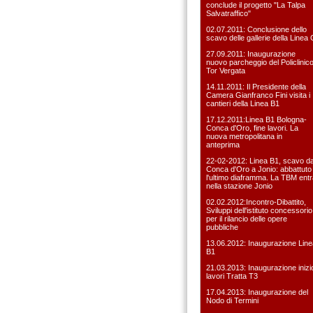
conclude il progetto "La Talpa
Salvatraffico"
02.07.2011: Conclusione dello
scavo delle gallerie della Linea 
27.09.2011: Inaugurazione
nuovo parcheggio del Policlinic
Tor Vergata
14.11.2011: Il Presidente della
Camera Gianfranco Fini visita i
cantieri della Linea B1
17.12.2011:Linea B1 Bologna-
Conca d'Oro, fine lavori. La
nuova metropolitana in
anteprima
22-02-2012: Linea B1, scavo d
Conca d'Oro a Jonio: abbattuto
l'ultimo diaframma. La TBM entr
nella stazione Jonio
02.02.2012:Incontro-Dibattito,
Sviluppi dell'istituto concessorio
per il rilancio delle opere
pubbliche
13.06.2012: Inaugurazione Line
B1
21.03.2013: Inaugurazione inizi
lavori Tratta T3
17.04.2013: Inaugurazione del
Nodo di Termini