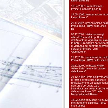
Lavori Linea B1
13.04.2006: Presentazione
Project Financing Linea D
17.05.2006: Inaugurazione inizi
Lavori Linea C
20.11.2007: presentazione della
Prima Talpa (TBM) della Linea
B1
03.12.2007: Visita presso gli
uffici di Roma Metropolitane
dell'Autorità di vigilanza sui lavor
Pubblici, Presidente per l'Autori
di vigilanza sui contratti di lavori
servizi e forniture, Luigi
Giampaolino
13.12.2007: presentazione dell
Prima Talpa (TBM) della Linea 
20.12.2007: il sindaco Walter
Veltroni alla mensa dei cantieri
della Linea C
21.12.2007: Firma del Protocoll
di Intesa avente per oggetto la
realizzazione di un esperimento
nel corso del quale sarà
incendiata una vettura del treno
della nuova Linea "C" della
Metropolitana di Roma
13.02.2008: convegno "le nuov
metropolitane di Roma: Roma
che cambia"