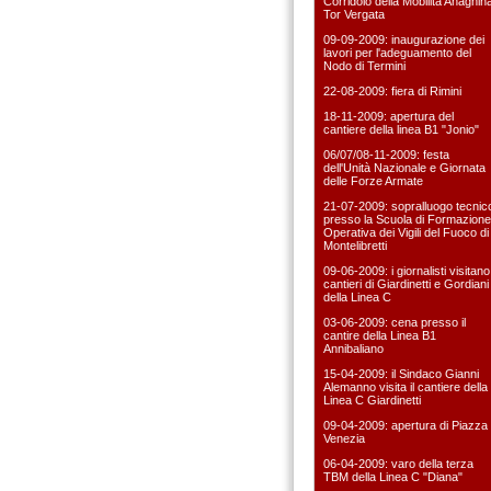
Corridoio della Mobilità Anagnin
Tor Vergata
09-09-2009: inaugurazione dei
lavori per l'adeguamento del
Nodo di Termini
22-08-2009: fiera di Rimini
18-11-2009: apertura del
cantiere della linea B1 "Jonio"
06/07/08-11-2009: festa
dell'Unità Nazionale e Giornata
delle Forze Armate
21-07-2009: sopralluogo tecnic
presso la Scuola di Formazione
Operativa dei Vigili del Fuoco di
Montelibretti
09-06-2009: i giornalisti visitano 
cantieri di Giardinetti e Gordiani
della Linea C
03-06-2009: cena presso il
cantire della Linea B1
Annibaliano
15-04-2009: il Sindaco Gianni
Alemanno visita il cantiere della
Linea C Giardinetti
09-04-2009: apertura di Piazza
Venezia
06-04-2009: varo della terza
TBM della Linea C "Diana"