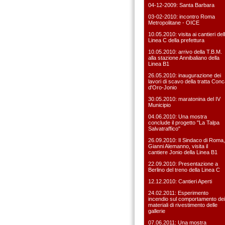
04-12-2009: Santa Barbara
03-02-2010: incontro Roma
Metropolitane - OICE
10.05.2010: visita ai cantieri del
Linea C della prefettura
10.05.2010: arrivo della T.B.M.
alla stazione Annibaliano della
Linea B1
26.05.2010: inaugurazione dei
lavori di scavo della tratta Con
d'Oro-Jonio
30.05.2010: maratonina del IV
Municipio
04.06.2010: Una mostra
conclude il progetto "La Talpa
Salvatraffico"
26.09.2010: Il Sindaco di Roma,
Gianni Alemanno, visita il
cantiere Jonio della Linea B1
22.09.2010: Presentazione a
Berlino del treno della Linea C
12.12.2010: Cantieri Aperti
24.02.2011: Esperimento
incendio sul comportamento dei
materiali di rivestimento delle
gallerie
07.06.2011: Una mostra