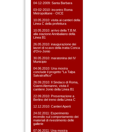
04-12-2009: Santa Barbara
03-02-2010: incontro Roma
Metropolitane - OICE
10.05.2010: visita ai cantieri della
Linea C della prefettura
10.05.2010: arrivo della T.B.M.
alla stazione Annibaliano della
Linea B1
26.05.2010: inaugurazione dei
lavori di scavo della tratta Conca
d'Oro-Jonio
30.05.2010: maratonina del IV
Municipio
04.06.2010: Una mostra
conclude il progetto "La Talpa
Salvatraffico"
26.09.2010: Il Sindaco di Roma,
Gianni Alemanno, visita il
cantiere Jonio della Linea B1
22.09.2010: Presentazione a
Berlino del treno della Linea C
12.12.2010: Cantieri Aperti
24.02.2011: Esperimento
incendio sul comportamento dei
materiali di rivestimento delle
gallerie
07.06.2011: Una mostra