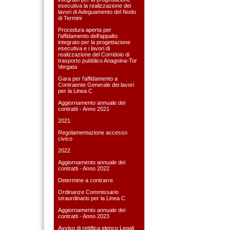
esecutiva la realizzazione dei
lavori di Adeguamento del Nodo
di Termini
Procedura aperta per
l'affidamento dell'appalto
integrato per la progettazione
esecutiva e i lavori di
realizzazione del Corridoio di
trasporto pubblico Anagnina-Tor
Vergata
Gara per l'affidamento a
Contraente Generale dei lavori
per la Linea C
Aggiornamento annuale dei
contratti - Anno 2021
2021
Regolamentazione accesso
civico
2022
Aggiornamento annuale dei
contratti - Anno 2022
Determine a contrarre
Ordinanze Commissario
straordinario per la Linea C
Aggiornamento annuale dei
contratti - Anno 2023
Avviso di rettifica elenco Legali