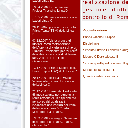
Lavori Linea B1
realizzazione de
13.04.2006: Presentazione
gestione ed otti
Project Financing Linea D
controllo di Ro
17.05.2006: Inaugurazione inizio
Lavori Linea C
20.11.2007: presentazione della
Aggiudicazione
Prima Talpa (TBM) della Linea
B1
Bando Unione Europea
03.12.2007: Visita presso gli
Disciplinare
uffici di Roma Metropolitane
dell'Autorità di vigilanza sui lavori
Schema Offerta Economica alleg
Pubblici, Presidente per l'Autorità
di vigilanza sui contratti di lavori,
Modulo C Durc allegato B
servizi e forniture, Luigi
Giampaolino
Schema profili professionali alle
13.12.2007: presentazione della
Modulo M 10 allegato D
Prima Talpa (TBM) della Linea C
Quesiti e relative risposte
20.12.2007: il sindaco Walter
Veltroni alla mensa dei cantieri
della Linea C
21.12.2007: Firma del Protocollo
di Intesa avente per oggetto la
realizzazione di un esperimento
nel corso del quale sarà
incendiata una vettura del treno
della nuova Linea "C" della
Metropolitana di Roma
13.02.2008: convegno "le nuove
metropolitane di Roma: Roma
che cambia"