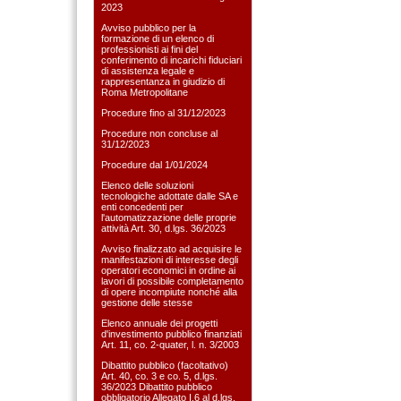
2023
Avviso pubblico per la
formazione di un elenco di
professionisti ai fini del
conferimento di incarichi fiduciari
di assistenza legale e
rappresentanza in giudizio di
Roma Metropolitane
Procedure fino al 31/12/2023
Procedure non concluse al
31/12/2023
Procedure dal 1/01/2024
Elenco delle soluzioni
tecnologiche adottate dalle SA e
enti concedenti per
l'automatizzazione delle proprie
attività Art. 30, d.lgs. 36/2023
Avviso finalizzato ad acquisire le
manifestazioni di interesse degli
operatori economici in ordine ai
lavori di possibile completamento
di opere incompiute nonché alla
gestione delle stesse
Elenco annuale dei progetti
d'investimento pubblico finanziati
Art. 11, co. 2-quater, l. n. 3/2003
Dibattito pubblico (facoltativo)
Art. 40, co. 3 e co. 5, d.lgs.
36/2023 Dibattito pubblico
obbligatorio Allegato I.6 al d.lgs.