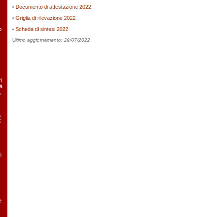
•
Documento di attestazione 2022
•
Griglia di rilevazione 2022
o
•
Scheda di sintesi 2022
Ultimo aggiornamento: 29/07/2022
i
tà
,
a
C
o
e