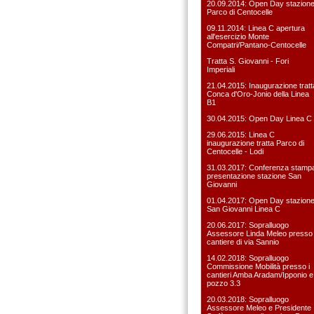
20.09.2014: Open Day stazion
Parco di Centocelle
09.11.2014: Linea C apertura
all'esercizio Monte
Compatri/Pantano-Centocelle
Tratta S. Giovanni - Fori
Imperiali
21.04.2015: Inaugurazione tratt
Conca d'Oro-Jonio della Linea
B1
30.04.2015: Open Day Linea C
29.06.2015: Linea C
inaugurazione tratta Parco di
Centocelle - Lodi
31.03.2017: Conferenza stamp
presentazione stazione San
Giovanni
01.04.2017: Open Day stazion
San Giovanni Linea C
20.06.2017: Sopralluogo
Assessore Linda Meleo presso i
cantiere di via Sannio
14.02.2018: Sopralluogo
Commissione Mobilità presso i
cantieri Amba Aradam/Ipponio e
pozzo 3.3
20.03.2018: Sopralluogo
Assessore Meleo e Presidente