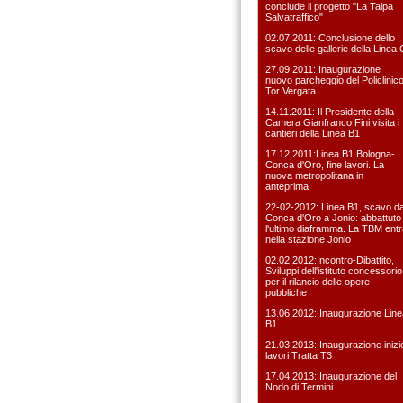
conclude il progetto "La Talpa
Salvatraffico"
02.07.2011: Conclusione dello
scavo delle gallerie della Linea 
27.09.2011: Inaugurazione
nuovo parcheggio del Policlinic
Tor Vergata
14.11.2011: Il Presidente della
Camera Gianfranco Fini visita i
cantieri della Linea B1
17.12.2011:Linea B1 Bologna-
Conca d'Oro, fine lavori. La
nuova metropolitana in
anteprima
22-02-2012: Linea B1, scavo d
Conca d'Oro a Jonio: abbattuto
l'ultimo diaframma. La TBM entr
nella stazione Jonio
02.02.2012:Incontro-Dibattito,
Sviluppi dell'istituto concessorio
per il rilancio delle opere
pubbliche
13.06.2012: Inaugurazione Line
B1
21.03.2013: Inaugurazione inizi
lavori Tratta T3
17.04.2013: Inaugurazione del
Nodo di Termini