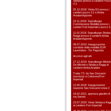
Stefàno presso il cantiere Pozz
3.3
05.10.2018: Visita IGI presso i
cantieri pozzo 3.2 e Amba
Aradam/Ipponio
23.11.2018: Sopralluogo
Commissione Mobilità presso i
cantieri Foti Imperiali e pozzo 3
11.02.2019: Sopralluogo Sindac
Raggi presso il cantiere Amba
Aradam/Ipponio
08.07.2019: Inaugurazione
corridoio della mobilità EUR
Laurentina - Tor Pagnotta
Accessi agli atti
27.12.2019: Sopralluogo Ministr
De Micheli e Sindaca Raggi al
cantiere Amba Aradam
Tratta T3: da San Giovanni
(esclusa) a Colosseo/Fori
Imperiali
12.05.2018: Inaugurazione
stazione San Giovanni Linea C
18.02.2021: apertura giardini di
via Sannio
23.07.2020: Visita Sindaca Rag
al cantiere Fori Imperiali
25.09.2020: convegno SIG Fori