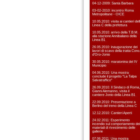
04-12-2009: Santa Barbara
03-02-2010: incontro Roma
Metropolitane - OICE
10.05.2010: visita ai cantieri del
Linea C della prefettura
10.05.2010: arrivo della T.B.M.
alla stazione Annibaliano della
Linea B1
26.05.2010: inaugurazione dei
lavori di scavo della tratta Con
d'Oro-Jonio
30.05.2010: maratonina del IV
Municipio
04.06.2010: Una mostra
conclude il progetto "La Talpa
Salvatraffico"
26.09.2010: Il Sindaco di Roma,
Gianni Alemanno, visita il
cantiere Jonio della Linea B1
22.09.2010: Presentazione a
Berlino del treno della Linea C
12.12.2010: Cantieri Aperti
24.02.2011: Esperimento
incendio sul comportamento dei
materiali di rivestimento delle
gallerie
07.06.2011: Una mostra