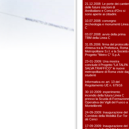
21.12.2008: Le porte dei cantier
delle future stazioni di
Annibaliano e Conca d'Oro si
sono aperte ai cittadini.
10.07.2008: convegno
Archeologia e monumenti Linea
C
03.07.2008: avvio della prima
TBM della Linea C
31.05.2006: firma del protocollo
d'intesa tra la Prefettura, Roma
Metropolitane S.r.l. e la Società 
Progetto "Metro C" S.p.A.
23-01-2009: Una mostra
conclude il Progetto "LA TALPA
SALVA TRAFFICO" le nuove
metropolitane di Roma viste dag
studenti
Informativa ex art. 13 del
Regolamento UE n. 679/16
30-10-2009: esperimento
incendio della futura Linea C
presso la Scuola di Formazione
Operativa dei Vigili del Fuoco a
Montelibretti
24-09-2009: Inaugurazione del
Corridoio della Mobilità Eur-Tor
dè Cenci
17-09-2009: Inaugurazione del