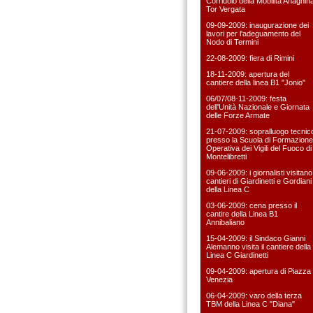
Corridoio della Mobilità Anagnin
Tor Vergata
09-09-2009: inaugurazione dei
lavori per l'adeguamento del
Nodo di Termini
22-08-2009: fiera di Rimini
18-11-2009: apertura del
cantiere della linea B1 "Jonio"
06/07/08-11-2009: festa
dell'Unità Nazionale e Giornata
delle Forze Armate
21-07-2009: sopralluogo tecnic
presso la Scuola di Formazione
Operativa dei Vigili del Fuoco di
Montelibretti
09-06-2009: i giornalisti visitano 
cantieri di Giardinetti e Gordiani
della Linea C
03-06-2009: cena presso il
cantire della Linea B1
Annibaliano
15-04-2009: il Sindaco Gianni
Alemanno visita il cantiere della
Linea C Giardinetti
09-04-2009: apertura di Piazza
Venezia
06-04-2009: varo della terza
TBM della Linea C "Diana"